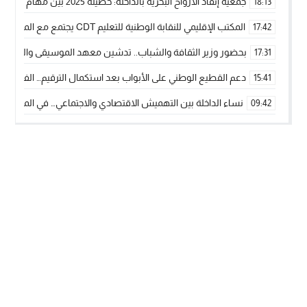
جمعية إنقاذ الأرواح البحرية بالداخلة: حصيلة 2025 بين مهام الإنقاذ ومشروع “دار البحار”
18:13
المكتب الإقليمي للنقابة الوطنية للتعليم CDT يجتمع مع المدير الإقليمي لمناقشة ملفات جوهرية لنساء ورجال التعليم
17:42
بحضور وزير الثقافة والشباب.. تدشين معهد الموسيقى والفنون الكوريغرافي
17:31
دعم القطيع الوطني على الأبواب بعد استكمال الترقيم… الفلاحة 
15:41
نساء الداخلة بين التهميش الاقتصادي والاجتماعي… في المؤسسات ا
09:42
طائرات “لارام” تغيّر مسارها نحو الداخلة بسبب الغبار الكثيف
11:28
“مجلس جهة الداخلة وادي الذهب يسلم سيارة إسعاف لدعم مهنيي
15:51
الخطاط ينجا يعطي شارة الانطلاقة… وآسفي تحصد جائزة دوري الكر
22:08
أخنوش يحدد أربع أولويات لمشروع قانون المالية 2026 لمرحلة جديدة من النمو والعدالة الاجتماعية
20:25
اجتماع أمني رفيع المستوى: استراتيجية استباقية لتعزيز أمن المملك
14:43
في ذكرى عيد العرش.. الخطاط ينجا يُشيد بالإشعاع التنموي للأقالي
20:20
🥋🔥 بطل من الداخلة يتوج بلقب عالمي في الصين ويكتب فصلاً جديد
09:19