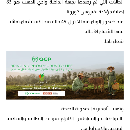
الحالات التي ثم رصدها بجهة الداخلة وادي الذهب هو 83
إصابة مؤكدة بفيروس كورونا
مند ظهور الوباء،فيما لا تزال 49 حالة قيد الاستشفاء،تماثلت
منها للشفاء 34 حالة
شفاء تاما.
وتهيب ألمديرية الجهوية للصحة
بالمواطنات والمواطنين الالتزام بقواعد النظافة والسلامة
الصحية، والانخراط في