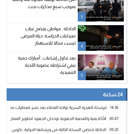
بموجب سبع مذكرات بحث
3
الداخلة.. مواطن يفضح غياب
صيدليات الحراسة: حياة المرضى
ليست مجالا للاستهتار
4
بعد تداول إشاعات.. أمبارك حمية
ينفي اشتراطه عضوية اللجنة
التنفيذية
5
24 ساعة
مرشحة للهجرة السرية تواجه القضاء بعد نشر معطيات مضللة
14:36
الأكاديمية والعصبة الجهوية توحدان الجهود لتطوير الممارسة الك
00:47
الداخلة تحتضن النسخة الثالثة من ورشاتها الدولية: تكوين متخصص 
09:20