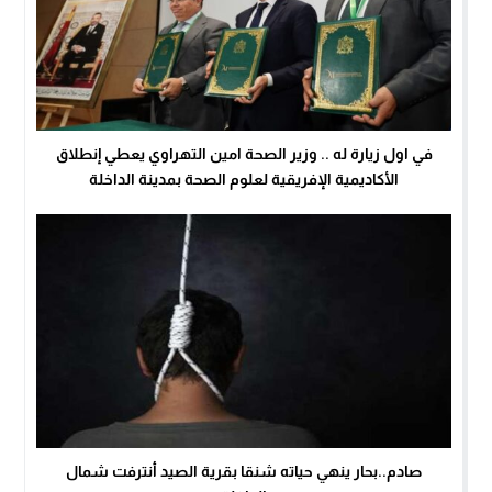
في اول زيارة له .. وزير الصحة امين التهراوي يعطي إنطلاق
الأكاديمية الإفريقية لعلوم الصحة بمدينة الداخلة
صادم..بحار ينهي حياته شنقا بقرية الصيد أنترفت شمال