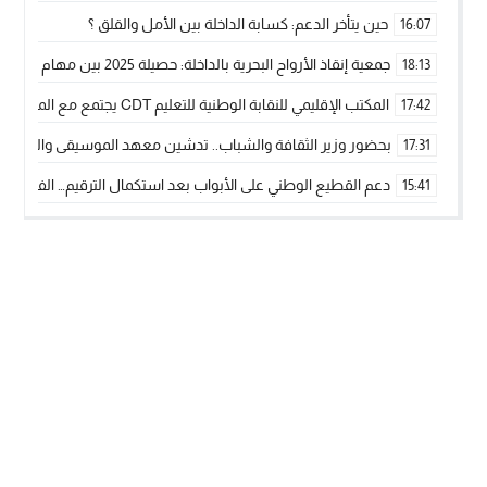
حين يتأخر الدعم: كسابة الداخلة بين الأمل والقلق ؟
16:07
جمعية إنقاذ الأرواح البحرية بالداخلة: حصيلة 2025 بين مهام الإنقاذ ومشروع “دار البحار”
18:13
المكتب الإقليمي للنقابة الوطنية للتعليم CDT يجتمع مع المدير الإقليمي لمناقشة ملفات جوهرية لنساء ورجال التعليم
17:42
بحضور وزير الثقافة والشباب.. تدشين معهد الموسيقى والفنون الكوريغرافي
17:31
دعم القطيع الوطني على الأبواب بعد استكمال الترقيم… الفلاحة 
15:41
نساء الداخلة بين التهميش الاقتصادي والاجتماعي… في المؤسسات ا
09:42
طائرات “لارام” تغيّر مسارها نحو الداخلة بسبب الغبار الكثيف
11:28
“مجلس جهة الداخلة وادي الذهب يسلم سيارة إسعاف لدعم مهنيي
15:51
الخطاط ينجا يعطي شارة الانطلاقة… وآسفي تحصد جائزة دوري الكر
22:08
أخنوش يحدد أربع أولويات لمشروع قانون المالية 2026 لمرحلة جديدة من النمو والعدالة الاجتماعية
20:25
اجتماع أمني رفيع المستوى: استراتيجية استباقية لتعزيز أمن المملك
14:43
في ذكرى عيد العرش.. الخطاط ينجا يُشيد بالإشعاع التنموي للأقالي
20:20