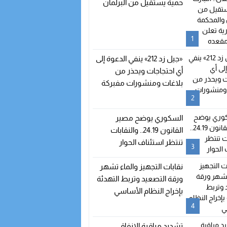
حمية يستقيل من البرلمان
والمحكمة الدستورية تعلن
شغور مقعده
1
«جيل زد 212» ينفي الدعوة إلى
أي احتجاجات ويحذر من
بلاغات ومنشورات مفبركة
2
السكوري يوضح مصير
القانون 24.19.. والنقابات
تنتظر استئناف الحوار
3
نقابات التجهيز والماء تشهر
ورقة التصعيد وتربط التهدئة
بإخراج النظام الأساسي
4
تشديد مراقبة الإنفاق