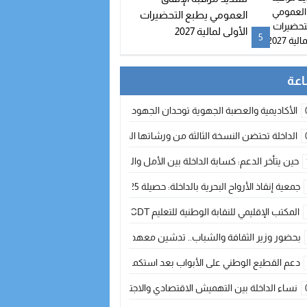
العمومي يطبع التحضيرات
الأولى لمالية 2027
5
الأكاديمية والعصبة الجهوية توحدان الجهود لتطوير الممارسة الكروية بجهة الد
الداخلة تحتضن النسخة الثالثة من ورشاتها الدولية: تكوين متخصص في التراث الأر
حين يتأخر الدعم: كسابة الداخلة بين الأمل والقلق ؟
جمعية إنقاذ الأرواح البحرية بالداخلة: حصيلة 2025 بين مهام الإنقاذ ومشروع “دار البحار”
المكتب الإقليمي للنقابة الوطنية للتعليم CDT يجتمع مع المدير الإقليمي لمناقشة ملفات جوهرية لنساء ورجال التعليم
بحضور وزير الثقافة والشباب.. تدشين معهد الموسيقى والفنون الكوريغرافية بالداخلة بغلا
دعم القطيع الوطني على الأبواب بعد استكمال الترقيم… الفلاحة المغربية نحو 
نساء الداخلة بين التهميش الاقتصادي والاجتماعي… في المؤسسات الإنتاجية البح