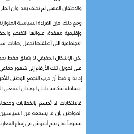
والاحتقان المهني لم تختفِ بعد، وأن الطري
ومع ذلك، فإن القراءة السياسية المتواز
وإقليمية معقدة، عنوانها التضخم والج
الاجتماعية التي أطلقتها تحمل رهانات است
لكن الإشكال الحقيقي لا يتعلق فقط بحجم
على تحويل تلك الأرقام إلى شعور جماعي بال
إذ بدا واضحاً أن حزب التجمع الوطني للأح
احتفاظه بمكانته داخل الوجدان الشعبي ال
فالانتخابات لا تُحسم بالخطابات وحدها،
المواطن بأن ما يسمعه من السياسيين ي
مفتوحاً: هل نجح أخنوش في إقناع المغاربة،