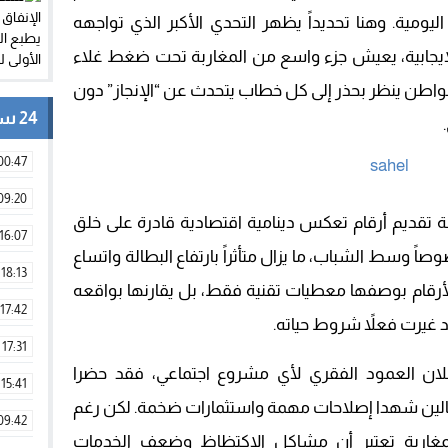
يومية. وهنا تحديداً يظهر التحدي الأكبر الذي تواجهه
لإيجابية، يعيش جزء واسع من المغاربة تحت ضغط غلاء
واطن ينظر بحذر إلى كل خطاب يتحدث عن “الإنجاز” دون
24 ساعة
00:47
09:20
تقديم أرقام تعكس دينامية اقتصادية قادرة على خلق
16:07
ً وسط الشباب، ما يزال متأثراً بارتفاع البطالة واتساع
18:13
الأرقام بوصفها معطيات تقنية فقط، بل يقارنها بواقعه
17:42
 غيرت فعلاً شروط حياته.
17:31
كلان العمود الفقري لأي مشروع اجتماعي، فقد حضرا
15:41
الين شهدا إصلاحات مهمة واستثمارات ضخمة. لكن رغم
09:42
غاربة تعتبر أن مشاكل الاكتظاظ وضعف الخدمات