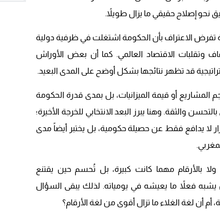
11:28
ق نحو إصلاح حقيقي ما يزال طويلاً.
15:51
نة تفرض الاعتراف بأن الحكومة اشتغلت في ظرفية دولية
22:08
فاف وتقلبات الاقتصاد العالمي. كما أن بعض الأوراش
20:25
راتيجية قد تظهر نتائجها بشكل أوضح على المدى البعيد.
14:43
 المشاريع أو قيمة الميزانيات، بل بمدى قدرة الحكومة
20:20
تحسن والثقة. وهنا يبرز البعد الانتخابي للخرجة الأخيرة؛
09:19
رار لا يدافع فقط عن حصيلة حكومية، بل يختبر أيضاً مدى
مغربي.
 ولا بالأرقام مهما كانت كبيرة، بل تُحسم حين يقتنع
شبه فعلاً ما يعيشه في يومياته. لذلك يبقى السؤال
 أم أن لغة الغلاء ما تزال أقوى من لغة الأرقام؟