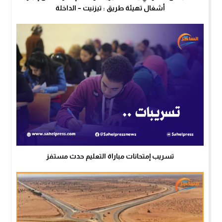
أشغال تهيئة طريق : تيزنيت – الداخلة
تسريب إمتحانات مباراة التعليم حدث مستفز