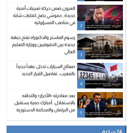
العيون ضمن حركة تعيينات أمنية
جديدة.. حموشي يضخ كفاءات شابة
في مناصب المسؤولية
2
رسوم الماستر والدكتوراه تفتح جبهة
جديدة بين الحقوقيين ووزارة التعليم
العالي
3
صفائح السيارات تدخل عهداً جديداً
بالمغرب.. تفاصيل القرار الجديد
4
بعد مغادرته «الأحرار» والتحاقه
بالاستقلال.. أمبارك حمية يستقيل
من البرلمان والمحكمة الدستورية
5
تعلن شغور مقعده
24 ساعة