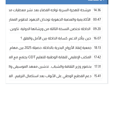
مرشحة للهجرة السرية تواجه القضاء بعد نشر معطيات مضللة
14:36
الأكاديمية والعصبة الجهوية توحدان الجهود لتطوير الممارسة الك
00:47
الداخلة تحتضن النسخة الثالثة من ورشاتها الدولية: تكوين متخصص 
09:20
حين يتأخر الدعم: كسابة الداخلة بين الأمل والقلق ؟
16:07
جمعية إنقاذ الأرواح البحرية بالداخلة: حصيلة 2025 بين مهام الإنقاذ ومشروع “دار البحار”
18:13
المكتب الإقليمي للنقابة الوطنية للتعليم CDT يجتمع مع المدير الإقليمي لمناقشة ملفات جوهرية لنساء ورجال التعليم
17:42
بحضور وزير الثقافة والشباب.. تدشين معهد الموسيقى والفنون الكوريغرافي
17:31
دعم القطيع الوطني على الأبواب بعد استكمال الترقيم… الفلاحة 
15:41
نساء الداخلة بين التهميش الاقتصادي والاجتماعي… في المؤسسات ا
09:42
طائرات “لارام” تغيّر مسارها نحو الداخلة بسبب الغبار الكثيف
11:28
“مجلس جهة الداخلة وادي الذهب يسلم سيارة إسعاف لدعم مهنيي
15:51
الخطاط ينجا يعطي شارة الانطلاقة… وآسفي تحصد جائزة دوري الكر
22:08