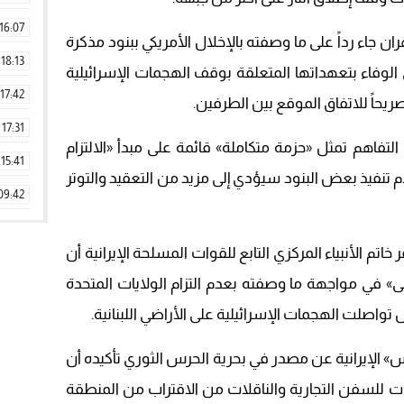
16:07
ران جاء رداً على ما وصفته بالإخلال الأمريكي ببنود مذكرة
18:13
وفاء بتعهداتها المتعلقة بوقف الهجمات الإسرائيلية
17:42
صريحاً للاتفاق الموقع بين الطرفين.
17:31
التفاهم تمثل «حزمة متكاملة» قائمة على مبدأ «الالتزام
15:41
م تنفيذ بعض البنود سيؤدي إلى مزيد من التعقيد والتوتر
09:42
11:28
م الأنبياء المركزي التابع للقوات المسلحة الإيرانية أن
15:51
 في مواجهة ما وصفته بعدم التزام الولايات المتحدة
22:08
تواصلت الهجمات الإسرائيلية على الأراضي اللبنانية.
20:25
س» الإيرانية عن مصدر في بحرية الحرس الثوري تأكيده أن
14:43
ات للسفن التجارية والناقلات من الاقتراب من المنطقة
20:20