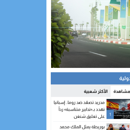
دولية
 مشاهدة
الأكثر شعبية
مدريد تصعّد ضد روما.. إسبانيا
تهدد بـ«تدابير متناسبة» رداً
1
على تعليق شنغن
بوريطة يمثل الملك محمد