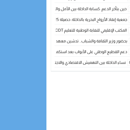
حين يتأخر الدعم: كسابة الداخلة بين الأمل والقلق ؟
جمعية إنقاذ الأرواح البحرية بالداخلة: حصيلة 2025 بين مهام الإنقاذ ومشروع “دار البحار”
المكتب الإقليمي للنقابة الوطنية للتعليم CDT يجتمع مع المدير الإقليمي لمناقشة ملفات جوهرية لنساء ورجال التعليم
بحضور وزير الثقافة والشباب.. تدشين معهد الموسيقى والفنون الكوريغرافية بالداخلة بغلا
دعم القطيع الوطني على الأبواب بعد استكمال الترقيم… الفلاحة المغربية نحو 
نساء الداخلة بين التهميش الاقتصادي والاجتماعي… في المؤسسات الإنتاجية البح
طائرات “لارام” تغيّر مسارها نحو الداخلة بسبب الغبار الكثيف
“مجلس جهة الداخلة وادي الذهب يسلم سيارة إسعاف لدعم مهنيي الصيد التقل
الخطاط ينجا يعطي شارة الانطلاقة… وآسفي تحصد جائزة دوري الكرة الحديدية با
أخنوش يحدد أربع أولويات لمشروع قانون المالية 2026 لمرحلة جديدة من النمو والعدالة الاجتماعية
اجتماع أمني رفيع المستوى: استراتيجية استباقية لتعزيز أمن المملكة
في ذكرى عيد العرش.. الخطاط ينجا يُشيد بالإشعاع التنموي للأقاليم الجنوبية بف