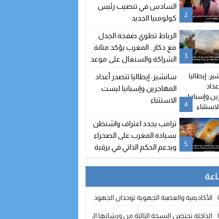
السادس في تنصيب رئيس
2
كولومبيا الجديد
الرباط تطوي صفحة الجدل
مع دكار.. المغرب يؤكد متانة
3
الشراكة والسنغال على موعد
مع اتفاقيات جديدة
سانشيز: إيطاليا تتصدر أعداد
المهاجرين وإسبانيا ليست
الاستثناء
4
ترامب يجدد اعتراف واشنطن
بسيادة المغرب على الصحراء
5
ويدعم الحكم الذاتي في برقية
إلى الملك محمد السادس
الأكاديمية والعصبة الجهوية توحدان الجهود لتطوير الممارسة الكروية بجهة الد
الداخلة تحتضن النسخة الثالثة من ورشاتها الدولية: تكوين متخصص في التراث الأر