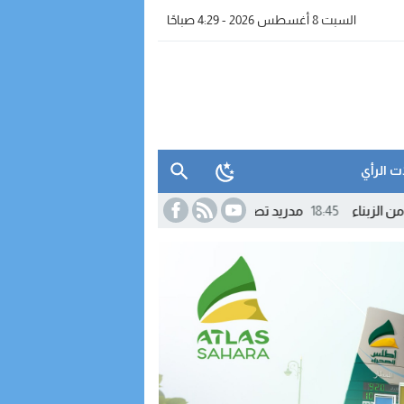
السبت 8 أغسطس 2026 - 4:29 صباحًا
ت الرأي
مدريد تصعّد ضد روما.. إسبانيا تهدد بـ«تدابير متناسبة» رداً على تعليق شنغ