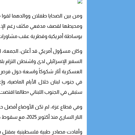
ومن بين الضحايا طفلان ووالدهما لقوا 
ومحيطها لقصف مدفعي مكثف رغم الإعلان
بوساطة أمريكية وقطرية عقب مشاورات م
وكان مسؤول أمريكي قد أعلن، الجمعة، الت
السفير الإسرائيلي لدى واشنطن التزام بلاده
العسكرية أثار شكوكاً واسعة حول فرص ص
في جنوب لبنان خلال الأيام الماضية، وإع
ستبقى في الجنوب اللبناني «طالما اقتضت 
وفي قطاع غزة، لم تكن الأوضاع أفضل حال
النار الساري منذ أكتوبر 2025، مع سقوط ضحايا جدد جراء الغارات الإسرائيلية.
وأفادت مصادر طبية فلسطينية بمقتل ستة