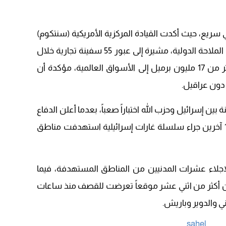
09:19
كي سريع، حيث أكدت القيادة المركزية الأمريكية (سنتكوم)
أن مضيق هرمز لا يزال مفتوحاً أمام حركة الملاحة الدولية، مشيرة إلى عبور 55 سفينة تجارية خلال
يوم السبت، بينها ناقلات نفط نقلت أكثر من 17 مليون برميل إلى الأسواق العالمية، مؤكدة أن
دون عراقيل.
ة بين إسرائيل وحزب الله اختباراً صعباً، بعدما أعلن الدفاع
المدني اللبناني مقتل 16 شخصاً وإصابة 12 آخرين جراء سلسلة غارات إسرائيلية استهدفت مناطق
إجلاء عشرات المدنيين من المناطق المستهدفة، فيما
ة بأن أكثر من اثني عشر موقعاً تعرضت للقصف منذ ساعات
ي والدوير وباريش.