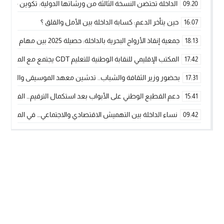
الداخلة تحتضن النسخة الثالثة من ورشاتها الدولية: تكوين متخصص 
09:20
حين يتأخر الدعم: كسابة الداخلة بين الأمل والقلق ؟
16:07
جمعية إنقاذ الأرواح البحرية بالداخلة: حصيلة 2025 بين مهام الإنقاذ ومشروع “دار البحار”
18:13
المكتب الإقليمي للنقابة الوطنية للتعليم CDT يجتمع مع المدير الإقليمي لمناقشة ملفات جوهرية لنساء ورجال التعليم
17:42
بحضور وزير الثقافة والشباب.. تدشين معهد الموسيقى والفنون الكوريغرافي
17:31
دعم القطيع الوطني على الأبواب بعد استكمال الترقيم… الفلاحة 
15:41
نساء الداخلة بين التهميش الاقتصادي والاجتماعي… في المؤسسات ا
09:42
طائرات “لارام” تغيّر مسارها نحو الداخلة بسبب الغبار الكثيف
11:28
“مجلس جهة الداخلة وادي الذهب يسلم سيارة إسعاف لدعم مهنيي
15:51
الخطاط ينجا يعطي شارة الانطلاقة… وآسفي تحصد جائزة دوري الكر
22:08
أخنوش يحدد أربع أولويات لمشروع قانون المالية 2026 لمرحلة جديدة من النمو والعدالة الاجتماعية
20:25
اجتماع أمني رفيع المستوى: استراتيجية استباقية لتعزيز أمن المملك
14:43