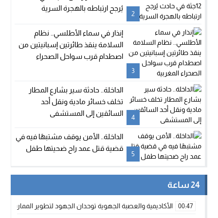
يُرجح ارتباطه بالهجرة السرية
2
إنذار في سماء الأطلسي.. نظام
السلامة ينقذ طائرتين إسبانيتين من
اصطدام قرب سواحل الصحراء
المغربية
3
الداخلة.. حادثة سير بشارع المطار
تخلف خسائر مادية ونقل أحد
السائقين إلى المستشفى
4
الداخلة.. الأمن يوقف مشتبهًا فيه في
قضية قتل عمد راح ضحيتها طفل
5
24 ساعة
الأكاديمية والعصبة الجهوية توحدان الجهود لتطوير الممارسة الك
00:47