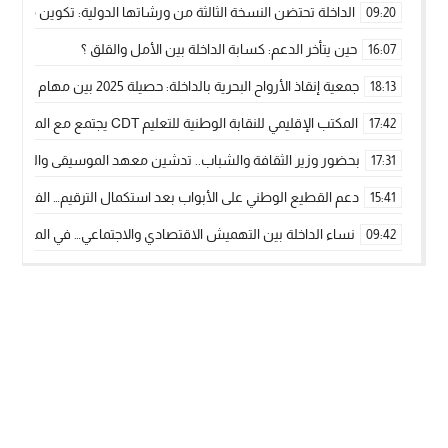
الداخلة تحتضن النسخة الثالثة من ورشاتها الدولية: تكوين متخصص 
09:20
حين يتأخر الدعم: كسابة الداخلة بين الأمل والقلق ؟
16:07
جمعية إنقاذ الأرواح البحرية بالداخلة: حصيلة 2025 بين مهام الإنقاذ ومشروع “دار البحار”
18:13
المكتب الإقليمي للنقابة الوطنية للتعليم CDT يجتمع مع المدير الإقليمي لمناقشة ملفات جوهرية لنساء ورجال التعليم
17:42
بحضور وزير الثقافة والشباب.. تدشين معهد الموسيقى والفنون الكوريغرافي
17:31
دعم القطيع الوطني على الأبواب بعد استكمال الترقيم… الفلاحة 
15:41
نساء الداخلة بين التهميش الاقتصادي والاجتماعي… في المؤسسات ا
09:42
طائرات “لارام” تغيّر مسارها نحو الداخلة بسبب الغبار الكثيف
11:28
“مجلس جهة الداخلة وادي الذهب يسلم سيارة إسعاف لدعم مهنيي
15:51
الخطاط ينجا يعطي شارة الانطلاقة… وآسفي تحصد جائزة دوري الكر
22:08
أخنوش يحدد أربع أولويات لمشروع قانون المالية 2026 لمرحلة جديدة من النمو والعدالة الاجتماعية
20:25
اجتماع أمني رفيع المستوى: استراتيجية استباقية لتعزيز أمن المملك
14:43