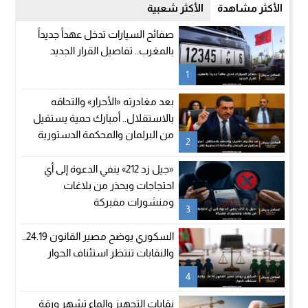
الأكثر مشاهدة
الأكثر شعبية
صفائح السيارات تدخل عهداً جديداً
بالمغرب.. تفاصيل القرار الجديد
1
بعد مغادرته «الأحرار» والتحاقه
بالاستقلال.. أمبارك حمية يستقيل
من البرلمان والمحكمة الدستورية
2
تعلن شغور مقعده
«جيل زد 212» ينفي الدعوة إلى أي
احتجاجات ويحذر من بلاغات
ومنشورات مفبركة
3
السكوري يوضح مصير القانون 24.19..
والنقابات تنتظر استئناف الحوار
4
نقابات التجهيز والماء تشهر ورقة