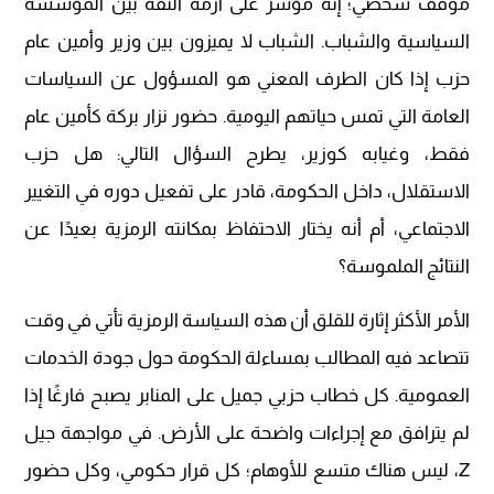
موقف شخصي؛ إنه مؤشر على أزمة الثقة بين المؤسسة
السياسية والشباب. الشباب لا يميزون بين وزير وأمين عام
حزب إذا كان الطرف المعني هو المسؤول عن السياسات
العامة التي تمس حياتهم اليومية. حضور نزار بركة كأمين عام
فقط، وغيابه كوزير، يطرح السؤال التالي: هل حزب
الاستقلال، داخل الحكومة، قادر على تفعيل دوره في التغيير
الاجتماعي، أم أنه يختار الاحتفاظ بمكانته الرمزية بعيدًا عن
النتائج الملموسة؟
الأمر الأكثر إثارة للقلق أن هذه السياسة الرمزية تأتي في وقت
تتصاعد فيه المطالب بمساءلة الحكومة حول جودة الخدمات
العمومية. كل خطاب حزبي جميل على المنابر يصبح فارغًا إذا
لم يترافق مع إجراءات واضحة على الأرض. في مواجهة جيل
Z، ليس هناك متسع للأوهام؛ كل قرار حكومي، وكل حضور