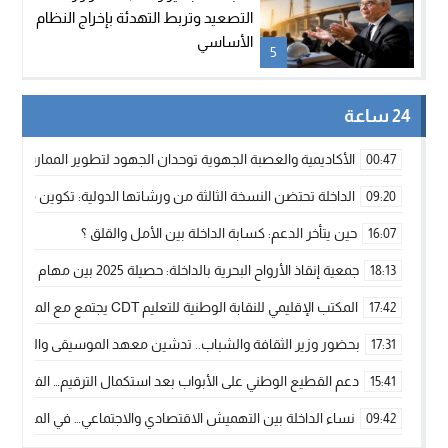
التصعيد وتربط التهدئة بإخراج النظام
الأساسي
5
24 ساعة
الأكاديمية والعصبة الجهوية توحدان الجهود لتطوير الممارسة الك
00:47
الداخلة تحتضن النسخة الثالثة من ورشاتها الدولية: تكوين متخصص 
09:20
حين يتأخر الدعم: كسابة الداخلة بين الأمل والقلق ؟
16:07
جمعية إنقاذ الأرواح البحرية بالداخلة: حصيلة 2025 بين مهام الإنقاذ ومشروع “دار البحار”
18:13
المكتب الإقليمي للنقابة الوطنية للتعليم CDT يجتمع مع المدير الإقليمي لمناقشة ملفات جوهرية لنساء ورجال التعليم
17:42
بحضور وزير الثقافة والشباب.. تدشين معهد الموسيقى والفنون الكوريغرافي
17:31
دعم القطيع الوطني على الأبواب بعد استكمال الترقيم… الفلاحة 
15:41
نساء الداخلة بين التهميش الاقتصادي والاجتماعي… في المؤسسات ا
09:42