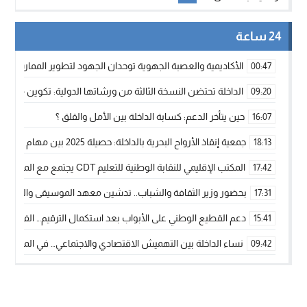
24 ساعة
الأكاديمية والعصبة الجهوية توحدان الجهود لتطوير الممارسة الك
00:47
الداخلة تحتضن النسخة الثالثة من ورشاتها الدولية: تكوين متخصص 
09:20
حين يتأخر الدعم: كسابة الداخلة بين الأمل والقلق ؟
16:07
جمعية إنقاذ الأرواح البحرية بالداخلة: حصيلة 2025 بين مهام الإنقاذ ومشروع “دار البحار”
18:13
المكتب الإقليمي للنقابة الوطنية للتعليم CDT يجتمع مع المدير الإقليمي لمناقشة ملفات جوهرية لنساء ورجال التعليم
17:42
بحضور وزير الثقافة والشباب.. تدشين معهد الموسيقى والفنون الكوريغرافي
17:31
دعم القطيع الوطني على الأبواب بعد استكمال الترقيم… الفلاحة 
15:41
نساء الداخلة بين التهميش الاقتصادي والاجتماعي… في المؤسسات ا
09:42
طائرات “لارام” تغيّر مسارها نحو الداخلة بسبب الغبار الكثيف
11:28
“مجلس جهة الداخلة وادي الذهب يسلم سيارة إسعاف لدعم مهنيي
15:51