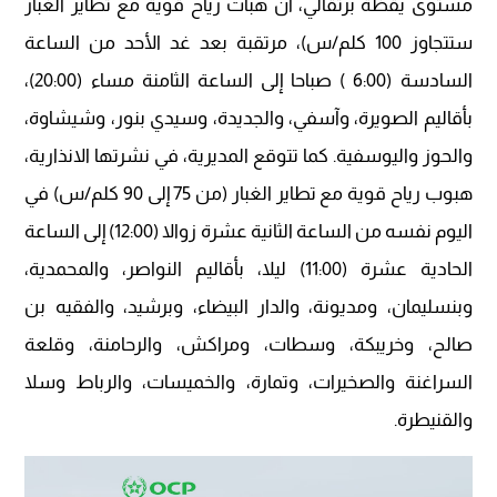
مستوى يقظة برتقالي، أن هبات رياح قوية مع تطاير الغبار
ستتجاوز 100 كلم/س)، مرتقبة بعد غد الأحد من الساعة
السادسة (6:00 ) صباحا إلى الساعة الثامنة مساء (20:00)،
بأقاليم الصويرة، وآسفي، والجديدة، وسيدي بنور، وشيشاوة،
والحوز واليوسفية. كما تتوقع المديرية، في نشرتها الانذارية،
هبوب رياح قوية مع تطاير الغبار (من 75 إلى 90 كلم/س) في
اليوم نفسه من الساعة الثانية عشرة زوالا (12:00) إلى الساعة
الحادية عشرة (11:00) ليلا، بأقاليم النواصر، والمحمدية،
وبنسليمان، ومديونة، والدار البيضاء، وبرشيد، والفقيه بن
صالح، وخريبكة، وسطات، ومراكش، والرحامنة، وقلعة
السراغنة والصخيرات، وتمارة، والخميسات، والرباط وسلا
والقنيطرة.