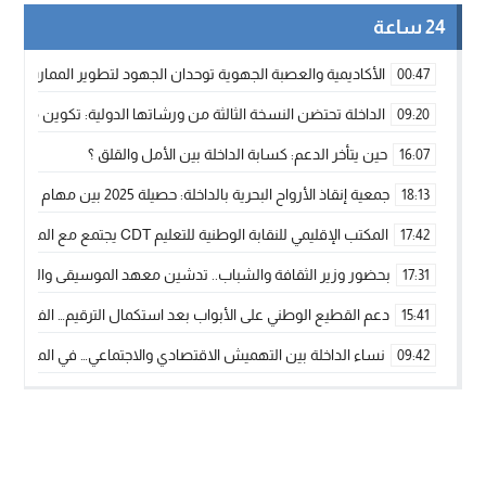
24 ساعة
الأكاديمية والعصبة الجهوية توحدان الجهود لتطوير الممارسة الك
00:47
الداخلة تحتضن النسخة الثالثة من ورشاتها الدولية: تكوين متخصص 
09:20
حين يتأخر الدعم: كسابة الداخلة بين الأمل والقلق ؟
16:07
جمعية إنقاذ الأرواح البحرية بالداخلة: حصيلة 2025 بين مهام الإنقاذ ومشروع “دار البحار”
18:13
المكتب الإقليمي للنقابة الوطنية للتعليم CDT يجتمع مع المدير الإقليمي لمناقشة ملفات جوهرية لنساء ورجال التعليم
17:42
بحضور وزير الثقافة والشباب.. تدشين معهد الموسيقى والفنون الكوريغرافي
17:31
دعم القطيع الوطني على الأبواب بعد استكمال الترقيم… الفلاحة 
15:41
نساء الداخلة بين التهميش الاقتصادي والاجتماعي… في المؤسسات ا
09:42
طائرات “لارام” تغيّر مسارها نحو الداخلة بسبب الغبار الكثيف
11:28
“مجلس جهة الداخلة وادي الذهب يسلم سيارة إسعاف لدعم مهنيي
15:51
الخطاط ينجا يعطي شارة الانطلاقة… وآسفي تحصد جائزة دوري الكر
22:08