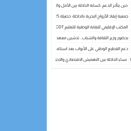
حين يتأخر الدعم: كسابة الداخلة بين الأمل والقلق ؟
جمعية إنقاذ الأرواح البحرية بالداخلة: حصيلة 2025 بين مهام الإنقاذ ومشروع “دار البحار”
المكتب الإقليمي للنقابة الوطنية للتعليم CDT يجتمع مع المدير الإقليمي لمناقشة ملفات جوهرية لنساء ورجال التعليم
بحضور وزير الثقافة والشباب.. تدشين معهد الموسيقى والفنون الكوريغرافية بالداخلة بغلا
دعم القطيع الوطني على الأبواب بعد استكمال الترقيم… الفلاحة المغربية نحو 
نساء الداخلة بين التهميش الاقتصادي والاجتماعي… في المؤسسات الإنتاجية البح
طائرات “لارام” تغيّر مسارها نحو الداخلة بسبب الغبار الكثيف
“مجلس جهة الداخلة وادي الذهب يسلم سيارة إسعاف لدعم مهنيي الصيد التقل
الخطاط ينجا يعطي شارة الانطلاقة… وآسفي تحصد جائزة دوري الكرة الحديدية با
أخنوش يحدد أربع أولويات لمشروع قانون المالية 2026 لمرحلة جديدة من النمو والعدالة الاجتماعية
اجتماع أمني رفيع المستوى: استراتيجية استباقية لتعزيز أمن المملكة
في ذكرى عيد العرش.. الخطاط ينجا يُشيد بالإشعاع التنموي للأقاليم الجنوبية بف