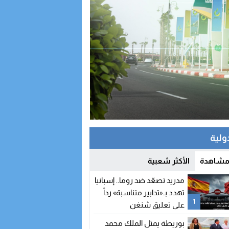
دولية
 مشاهدة
الأكثر شعبية
مدريد تصعّد ضد روما.. إسبانيا
تهدد بـ«تدابير متناسبة» رداً
1
على تعليق شنغن
بوريطة يمثل الملك محمد