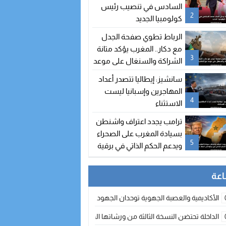
السادس في تنصيب رئيس
2
كولومبيا الجديد
الرباط تطوي صفحة الجدل
مع دكار.. المغرب يؤكد متانة
3
الشراكة والسنغال على موعد
مع اتفاقيات جديدة
سانشيز: إيطاليا تتصدر أعداد
المهاجرين وإسبانيا ليست
4
الاستثناء
ترامب يجدد اعتراف واشنطن
بسيادة المغرب على الصحراء
5
ويدعم الحكم الذاتي في برقية
إلى الملك محمد السادس
الأكاديمية والعصبة الجهوية توحدان الجهود لتطوير الممارسة الكروية بجهة الد
الداخلة تحتضن النسخة الثالثة من ورشاتها الدولية: تكوين متخصص في التراث الأر