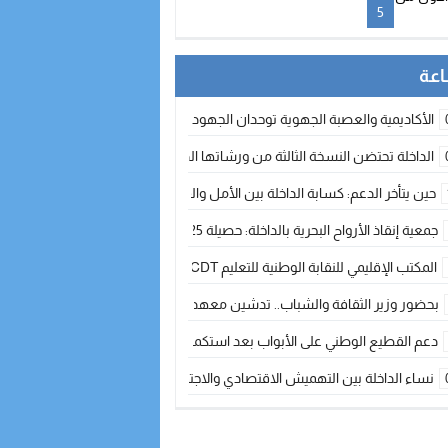
5
الأكاديمية والعصبة الجهوية توحدان الجهود لتطوير الممارسة الكروية بجهة الد
الداخلة تحتضن النسخة الثالثة من ورشاتها الدولية: تكوين متخصص في التراث الأر
حين يتأخر الدعم: كسابة الداخلة بين الأمل والقلق ؟
جمعية إنقاذ الأرواح البحرية بالداخلة: حصيلة 2025 بين مهام الإنقاذ ومشروع “دار البحار”
المكتب الإقليمي للنقابة الوطنية للتعليم CDT يجتمع مع المدير الإقليمي لمناقشة ملفات جوهرية لنساء ورجال التعليم
بحضور وزير الثقافة والشباب.. تدشين معهد الموسيقى والفنون الكوريغرافية بالداخلة بغلا
دعم القطيع الوطني على الأبواب بعد استكمال الترقيم… الفلاحة المغربية نحو 
نساء الداخلة بين التهميش الاقتصادي والاجتماعي… في المؤسسات الإنتاجية البح
طائرات “لارام” تغيّر مسارها نحو الداخلة بسبب الغبار الكثيف