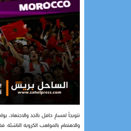
16:53
أمن الداخلة يوقف
16:42
الداخلة.. مواطن ي
12:03
وفد أمريكي رفيع 
09:51
الداخلة في صدارة 
تتويجاً لمسارٍ حافل بالجد والاجتهاد، 
والاهتمام بالمواهب الكروية الناشئة. ف