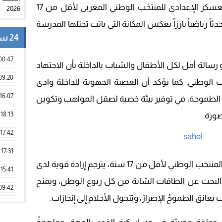
داخل القاعة، يحيى الكرش، للالتحاق بالمعسكر الإعدادي للمنتخب الوطني المغربي لأقل من 17
رياضياً بارزاً يعكس المكانة التي باتت تحتلها المدرسة
24 ساعة
00:47
 رسالة أمل لكل الأطفال والشباب بالداخلة بأن الاجتهاد
09:20
 الوطني. كما يؤكد أن العصبة الجهوية للداخلة وادي
16:07
 الطموحة، في توفير بيئة خصبة لصقل المواهب وتكوين
18:13
صورة.
17:42
17:31
إن حضور اسم يحيى الكرش ضمن قائمة المنتخب الوطني لأقل من 17 سنة، يترجم إرادة قوية لدى
15:41
ي البحث عن الطاقات الشابة من كل ربوع الوطن، ويمنح
09:42
عانق الطموحُ الإصرارَ، وتتحول الأحلام إلى إنجازات.
11:28