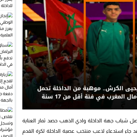
 مبحوثا عنه وطنيا بموجب سبع مذكرات بحث
فضح غياب صيدليات الحراسة: حياة المرضى ليست مجالا للاستهتار
يحل بمقر المينورسو في العيون قبل جلسة مجلس الأمن
الجهات المغربية بسوق الشغل.. والمؤشرات الوطنية تبعث على التفاؤل
يواصل شباب جهة الداخلة وادي الذهب حصد ثمار العناية
قد جاء استدعاء لاعب منتخب عصبة الداخلة لكرة القدم