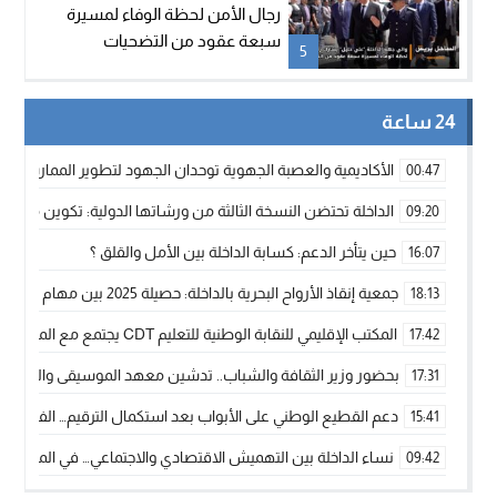
رجال الأمن لحظة الوفاء لمسيرة
سبعة عقود من التضحيات
5
24 ساعة
الأكاديمية والعصبة الجهوية توحدان الجهود لتطوير الممارسة الك
00:47
الداخلة تحتضن النسخة الثالثة من ورشاتها الدولية: تكوين متخصص 
09:20
حين يتأخر الدعم: كسابة الداخلة بين الأمل والقلق ؟
16:07
جمعية إنقاذ الأرواح البحرية بالداخلة: حصيلة 2025 بين مهام الإنقاذ ومشروع “دار البحار”
18:13
المكتب الإقليمي للنقابة الوطنية للتعليم CDT يجتمع مع المدير الإقليمي لمناقشة ملفات جوهرية لنساء ورجال التعليم
17:42
بحضور وزير الثقافة والشباب.. تدشين معهد الموسيقى والفنون الكوريغرافي
17:31
دعم القطيع الوطني على الأبواب بعد استكمال الترقيم… الفلاحة 
15:41
نساء الداخلة بين التهميش الاقتصادي والاجتماعي… في المؤسسات ا
09:42