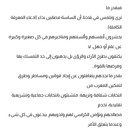
فبقدر ما
نرى ونلمس في بلادنا، أن الساسة مصابين بداء (ادعاء المعرفة
الكاملة).
يحشرون أنفسهم وألسنتهم ومناخيرهم في كل صغيرة وكبيرة
عن علم أو جهل. لا
يكتفون بطرح الآراء والرِؤى بل يذهبون إلى حد التمسك بها
وفرضها بالقوة..
بقدر ما نجدهم يتغافلون عن إيجاد قوانين ومساطر وطرق
لتمكين المغرب من
انتخابات شفافة ونزيهة. متشبثون بانتخابات جماعية وتشريعية
تقليدية، تخدم
مصالحهم وتؤمن الكراسي لهم ولذويهم. يبدعون في كل شيء.
وعندما يتعلق الأمر