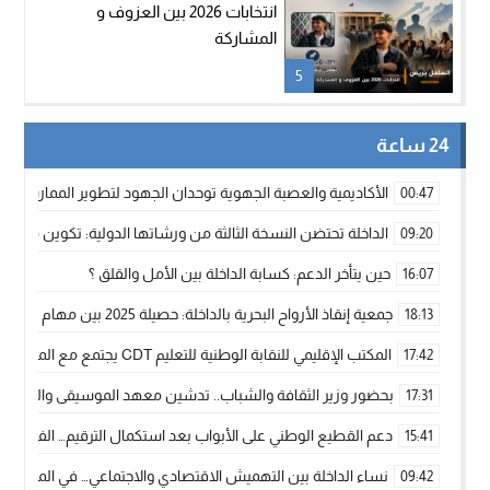
انتخابات 2026 بين العزوف و
المشاركة
5
24 ساعة
الأكاديمية والعصبة الجهوية توحدان الجهود لتطوير الممارسة الك
00:47
الداخلة تحتضن النسخة الثالثة من ورشاتها الدولية: تكوين متخصص 
09:20
حين يتأخر الدعم: كسابة الداخلة بين الأمل والقلق ؟
16:07
جمعية إنقاذ الأرواح البحرية بالداخلة: حصيلة 2025 بين مهام الإنقاذ ومشروع “دار البحار”
18:13
المكتب الإقليمي للنقابة الوطنية للتعليم CDT يجتمع مع المدير الإقليمي لمناقشة ملفات جوهرية لنساء ورجال التعليم
17:42
بحضور وزير الثقافة والشباب.. تدشين معهد الموسيقى والفنون الكوريغرافي
17:31
دعم القطيع الوطني على الأبواب بعد استكمال الترقيم… الفلاحة 
15:41
نساء الداخلة بين التهميش الاقتصادي والاجتماعي… في المؤسسات ا
09:42