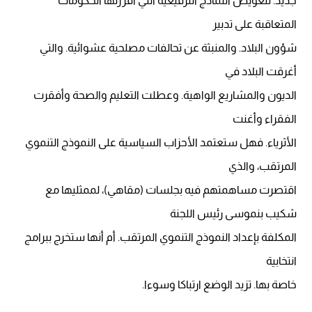
جديد. لتعويض النماذج الترقيعية التي أفرزتها الحكومات
المتعاقبة على تدبير
شؤون البلاد. والمنبثة عن تحالفات مصلحية عشوائية. والتي
أغرقت البلاد في
الديون والمشاريع الواهية. وعطلت التعليم والصحة وأفقرت
الفقراء وأغنت
الأثرياء. فهل ستعتمد الأحزاب السياسية على النموذج التنموي
المرتقب، والذي
اقتصرت مساهمتهم فيه بجلسات (مقاهي)، لممثليها مع
شكيب بنموسى رئيس اللجنة
المكلفة بإعداد النموذج التنموي المرتقب. أم أنها ستخرج ببرامج
انتخابية
خاصة بها. تزيد الوضع ارتباكا وسوءا.