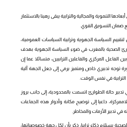
دها التنموية والمجالية والترابية يبقى رهينا بالاستثمار
ع ضمان التسويق القوي.
لتقييم السياسة الجهوية وترابية السياسات العمومية،
ارئ الصحية بالمغرب في ضوء السياسة الجهوية بهدف
ين الفاعل المركزي والفاعلين الترابيين، متسائلا عما إن
رة توجه تدبيري خاص ومتميز يرمي إلى جعل الجهة آلية
 الترابية في نفس الوقت.
تدبير حالة الطوارئ اتسمت بالمحدودية، إلى جانب بروز
ممركزة، داعيا إلى توضيح مكانة وأدوار هذه الجماعات
ته في تدبير الأزمات والمخاطر.
لصحية يستلزم ذكاء ترابيا، ذكر بأن لكل جهة خصوصياتها،