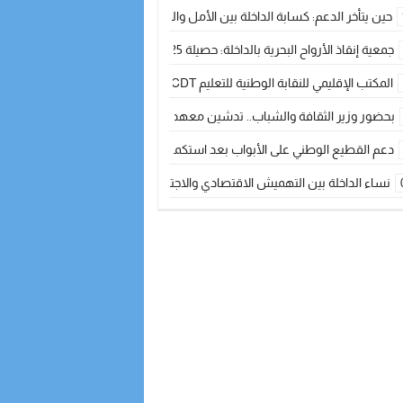
حين يتأخر الدعم: كسابة الداخلة بين الأمل والقلق ؟
جمعية إنقاذ الأرواح البحرية بالداخلة: حصيلة 2025 بين مهام الإنقاذ ومشروع “دار البحار”
المكتب الإقليمي للنقابة الوطنية للتعليم CDT يجتمع مع المدير الإقليمي لمناقشة ملفات جوهرية لنساء ورجال التعليم
بحضور وزير الثقافة والشباب.. تدشين معهد الموسيقى والفنون الكوريغرافية بالداخلة بغلا
دعم القطيع الوطني على الأبواب بعد استكمال الترقيم… الفلاحة المغربية نحو 
نساء الداخلة بين التهميش الاقتصادي والاجتماعي… في المؤسسات الإنتاجية البح
طائرات “لارام” تغيّر مسارها نحو الداخلة بسبب الغبار الكثيف
“مجلس جهة الداخلة وادي الذهب يسلم سيارة إسعاف لدعم مهنيي الصيد التقل
الخطاط ينجا يعطي شارة الانطلاقة… وآسفي تحصد جائزة دوري الكرة الحديدية با
أخنوش يحدد أربع أولويات لمشروع قانون المالية 2026 لمرحلة جديدة من النمو والعدالة الاجتماعية
اجتماع أمني رفيع المستوى: استراتيجية استباقية لتعزيز أمن المملكة
في ذكرى عيد العرش.. الخطاط ينجا يُشيد بالإشعاع التنموي للأقاليم الجنوبية بف