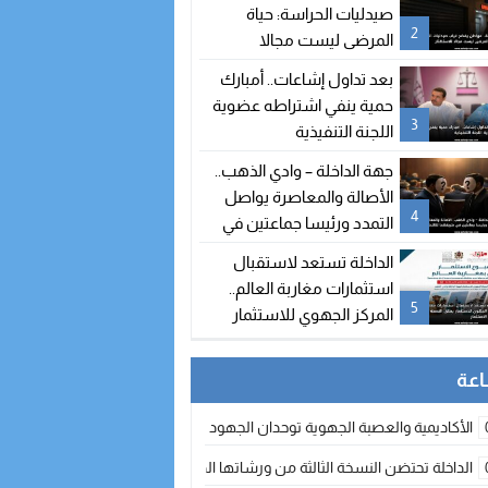
صيدليات الحراسة: حياة
2
المرضى ليست مجالا
للاستهتار
بعد تداول إشاعات.. أمبارك
حمية ينفي اشتراطه عضوية
3
اللجنة التنفيذية
جهة الداخلة – وادي الذهب..
الأصالة والمعاصرة يواصل
4
التمدد ورئيسا جماعتين في
طريقهما للالتحاق بالحزب
الداخلة تستعد لاستقبال
استثمارات مغاربة العالم..
5
المركز الجهوي للاستثمار
يطلق النسخة الثانية من
أسبوع الاستثمار
الأكاديمية والعصبة الجهوية توحدان الجهود لتطوير الممارسة الكروية بجهة الد
الداخلة تحتضن النسخة الثالثة من ورشاتها الدولية: تكوين متخصص في التراث الأر