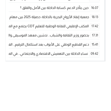
حين يتأخر الدعم: كسابة الداخلة بين الأمل والقلق ؟
16:07
جمعية إنقاذ الأرواح البحرية بالداخلة: حصيلة 2025 بين مهام الإنقاذ ومشروع “دار البحار”
18:13
المكتب الإقليمي للنقابة الوطنية للتعليم CDT يجتمع مع المدير الإقليمي لمناقشة ملفات جوهرية لنساء ورجال التعليم
17:42
بحضور وزير الثقافة والشباب.. تدشين معهد الموسيقى والفنون الكوريغرافي
17:31
دعم القطيع الوطني على الأبواب بعد استكمال الترقيم… الفلاحة 
15:41
نساء الداخلة بين التهميش الاقتصادي والاجتماعي… في المؤسسات ا
09:42
طائرات “لارام” تغيّر مسارها نحو الداخلة بسبب الغبار الكثيف
11:28
“مجلس جهة الداخلة وادي الذهب يسلم سيارة إسعاف لدعم مهنيي
15:51
الخطاط ينجا يعطي شارة الانطلاقة… وآسفي تحصد جائزة دوري الكر
22:08
أخنوش يحدد أربع أولويات لمشروع قانون المالية 2026 لمرحلة جديدة من النمو والعدالة الاجتماعية
20:25
اجتماع أمني رفيع المستوى: استراتيجية استباقية لتعزيز أمن المملك
14:43
في ذكرى عيد العرش.. الخطاط ينجا يُشيد بالإشعاع التنموي للأقالي
20:20