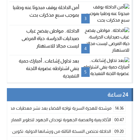
أمن الداخلة يوقف مبحوثا عنه وطنيا
بموجب سبع مذكرات بحث
3
الداخلة.. مواطن يفضح غياب
صيدليات الحراسة: حياة المرضى
ليست مجالا للاستهتار
4
بعد تداول إشاعات.. أمبارك حمية
ينفي اشتراطه عضوية اللجنة
5
التنفيذية
24 ساعة
مرشحة للهجرة السرية تواجه القضاء بعد نشر معطيات مضللة
14:36
الأكاديمية والعصبة الجهوية توحدان الجهود لتطوير الممارسة الك
00:47
الداخلة تحتضن النسخة الثالثة من ورشاتها الدولية: تكوين متخصص 
09:20