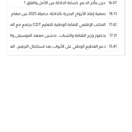
حين يتأخر الدعم: كسابة الداخلة بين الأمل والقلق ؟
16:07
جمعية إنقاذ الأرواح البحرية بالداخلة: حصيلة 2025 بين مهام الإنقاذ ومشروع “دار البحار”
18:13
المكتب الإقليمي للنقابة الوطنية للتعليم CDT يجتمع مع المدير الإقليمي لمناقشة ملفات جوهرية لنساء ورجال التعليم
17:42
بحضور وزير الثقافة والشباب.. تدشين معهد الموسيقى والفنون الكوريغرافي
17:31
دعم القطيع الوطني على الأبواب بعد استكمال الترقيم… الفلاحة 
15:41
نساء الداخلة بين التهميش الاقتصادي والاجتماعي… في المؤسسات ا
09:42
طائرات “لارام” تغيّر مسارها نحو الداخلة بسبب الغبار الكثيف
11:28
“مجلس جهة الداخلة وادي الذهب يسلم سيارة إسعاف لدعم مهنيي
15:51
الخطاط ينجا يعطي شارة الانطلاقة… وآسفي تحصد جائزة دوري الكر
22:08
أخنوش يحدد أربع أولويات لمشروع قانون المالية 2026 لمرحلة جديدة من النمو والعدالة الاجتماعية
20:25
اجتماع أمني رفيع المستوى: استراتيجية استباقية لتعزيز أمن المملك
14:43
في ذكرى عيد العرش.. الخطاط ينجا يُشيد بالإشعاع التنموي للأقالي
20:20