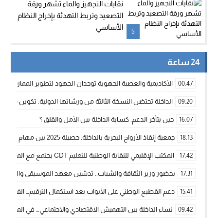
نقابات التجهيز والماء تشهر ورقة
التصعيد وتربط التهدئة بإخراج النظام
الأساسي
5
24 ساعة
الأكاديمية والعصبة الجهوية توحدان الجهود لتطوير الممارسة الك
00:47
الداخلة تحتضن النسخة الثالثة من ورشاتها الدولية: تكوين متخصص 
09:20
حين يتأخر الدعم: كسابة الداخلة بين الأمل والقلق ؟
16:07
جمعية إنقاذ الأرواح البحرية بالداخلة: حصيلة 2025 بين مهام الإنقاذ ومشروع “دار البحار”
18:13
المكتب الإقليمي للنقابة الوطنية للتعليم CDT يجتمع مع المدير الإقليمي لمناقشة ملفات جوهرية لنساء ورجال التعليم
17:42
بحضور وزير الثقافة والشباب.. تدشين معهد الموسيقى والفنون الكوريغرافي
17:31
دعم القطيع الوطني على الأبواب بعد استكمال الترقيم… الفلاحة 
15:41
نساء الداخلة بين التهميش الاقتصادي والاجتماعي… في المؤسسات ا
09:42