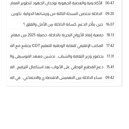
الأكاديمية والعصبة الجهوية توحدان الجهود لتطوير الممارسة الك
00:47
الداخلة تحتضن النسخة الثالثة من ورشاتها الدولية: تكوين متخصص 
09:20
حين يتأخر الدعم: كسابة الداخلة بين الأمل والقلق ؟
16:07
جمعية إنقاذ الأرواح البحرية بالداخلة: حصيلة 2025 بين مهام الإنقاذ ومشروع “دار البحار”
18:13
المكتب الإقليمي للنقابة الوطنية للتعليم CDT يجتمع مع المدير الإقليمي لمناقشة ملفات جوهرية لنساء ورجال التعليم
17:42
بحضور وزير الثقافة والشباب.. تدشين معهد الموسيقى والفنون الكوريغرافي
17:31
دعم القطيع الوطني على الأبواب بعد استكمال الترقيم… الفلاحة 
15:41
نساء الداخلة بين التهميش الاقتصادي والاجتماعي… في المؤسسات ا
09:42
طائرات “لارام” تغيّر مسارها نحو الداخلة بسبب الغبار الكثيف
11:28
“مجلس جهة الداخلة وادي الذهب يسلم سيارة إسعاف لدعم مهنيي
15:51
الخطاط ينجا يعطي شارة الانطلاقة… وآسفي تحصد جائزة دوري الكر
22:08
أخنوش يحدد أربع أولويات لمشروع قانون المالية 2026 لمرحلة جديدة من النمو والعدالة الاجتماعية
20:25