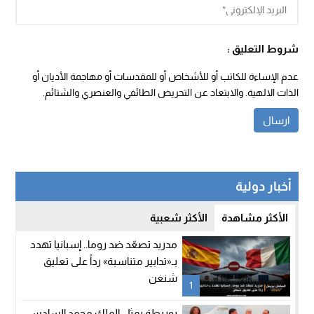
شروط التعليق :
عدم الإساءة للكاتب أو للأشخاص أو للمقدسات أو مهاجمة الأديان أو
الذات الالهية. والابتعاد عن التحريض الطائفي والعنصري والشتائم.
أخبار دولية
الأكثر مشاهدة
الأكثر شعبية
مدريد تصعّد ضد روما.. إسبانيا تهدد
بـ«تدابير متناسبة» رداً على تعليق
شنغن
1
بوريطة يمثل الملك محمد السادس