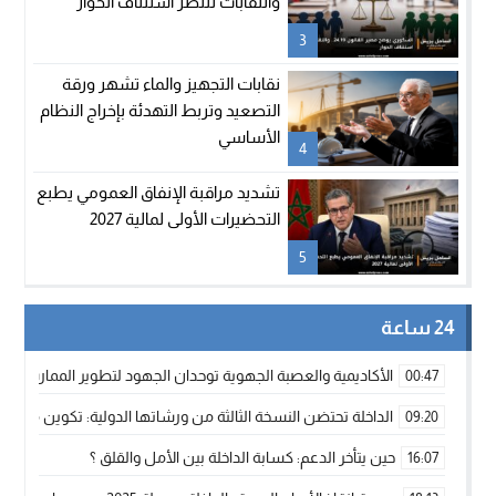
والنقابات تنتظر استئناف الحوار
3
نقابات التجهيز والماء تشهر ورقة
التصعيد وتربط التهدئة بإخراج النظام
الأساسي
4
تشديد مراقبة الإنفاق العمومي يطبع
التحضيرات الأولى لمالية 2027
5
24 ساعة
الأكاديمية والعصبة الجهوية توحدان الجهود لتطوير الممارسة الك
00:47
الداخلة تحتضن النسخة الثالثة من ورشاتها الدولية: تكوين متخصص 
09:20
حين يتأخر الدعم: كسابة الداخلة بين الأمل والقلق ؟
16:07