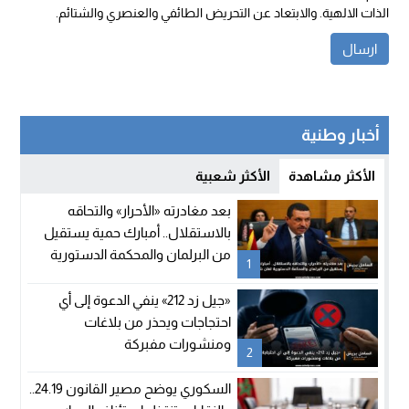
الذات الالهية. والابتعاد عن التحريض الطائفي والعنصري والشتائم.
أخبار وطنية
الأكثر مشاهدة
الأكثر شعبية
بعد مغادرته «الأحرار» والتحاقه
بالاستقلال.. أمبارك حمية يستقيل
من البرلمان والمحكمة الدستورية
1
تعلن شغور مقعده
«جيل زد 212» ينفي الدعوة إلى أي
احتجاجات ويحذر من بلاغات
ومنشورات مفبركة
2
السكوري يوضح مصير القانون 24.19..