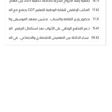
جمعية إنقاذ الأرواح البحرية بالداخلة: حصيلة 2025 بين مهام الإنقاذ ومشروع “دار البحار”
18:13
المكتب الإقليمي للنقابة الوطنية للتعليم CDT يجتمع مع المدير الإقليمي لمناقشة ملفات جوهرية لنساء ورجال التعليم
17:42
بحضور وزير الثقافة والشباب.. تدشين معهد الموسيقى والفنون الكوريغرافي
17:31
دعم القطيع الوطني على الأبواب بعد استكمال الترقيم… الفلاحة 
15:41
نساء الداخلة بين التهميش الاقتصادي والاجتماعي… في المؤسسات ا
09:42
طائرات “لارام” تغيّر مسارها نحو الداخلة بسبب الغبار الكثيف
11:28
“مجلس جهة الداخلة وادي الذهب يسلم سيارة إسعاف لدعم مهنيي
15:51
الخطاط ينجا يعطي شارة الانطلاقة… وآسفي تحصد جائزة دوري الكر
22:08
أخنوش يحدد أربع أولويات لمشروع قانون المالية 2026 لمرحلة جديدة من النمو والعدالة الاجتماعية
20:25
اجتماع أمني رفيع المستوى: استراتيجية استباقية لتعزيز أمن المملك
14:43
في ذكرى عيد العرش.. الخطاط ينجا يُشيد بالإشعاع التنموي للأقالي
20:20
🥋🔥 بطل من الداخلة يتوج بلقب عالمي في الصين ويكتب فصلاً جديد
09:19