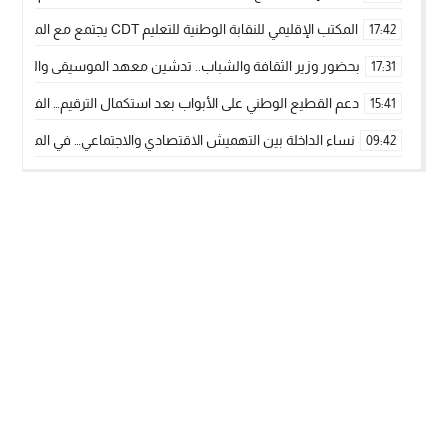
المكتب الإقليمي للنقابة الوطنية للتعليم CDT يجتمع مع المدير الإقليمي لمناقشة ملفات جوهرية لنساء ورجال التعليم
17:42
بحضور وزير الثقافة والشباب.. تدشين معهد الموسيقى والفنون الكوريغرافي
17:31
دعم القطيع الوطني على الأبواب بعد استكمال الترقيم… الفلاحة 
15:41
نساء الداخلة بين التهميش الاقتصادي والاجتماعي… في المؤسسات ا
09:42
طائرات “لارام” تغيّر مسارها نحو الداخلة بسبب الغبار الكثيف
11:28
“مجلس جهة الداخلة وادي الذهب يسلم سيارة إسعاف لدعم مهنيي
15:51
الخطاط ينجا يعطي شارة الانطلاقة… وآسفي تحصد جائزة دوري الكر
22:08
أخنوش يحدد أربع أولويات لمشروع قانون المالية 2026 لمرحلة جديدة من النمو والعدالة الاجتماعية
20:25
اجتماع أمني رفيع المستوى: استراتيجية استباقية لتعزيز أمن المملك
14:43
في ذكرى عيد العرش.. الخطاط ينجا يُشيد بالإشعاع التنموي للأقالي
20:20
🥋🔥 بطل من الداخلة يتوج بلقب عالمي في الصين ويكتب فصلاً جديد
09:19