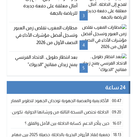
آمال معلقة على دفعة جديدة
للرياضة بالجهة
3
مطارات المغرب تقلص زمن العبور
وتسجل أفضل مؤشرات الأداء في
النصف الأول من 2026
4
بعد انتظار طويل.. الاتحاد الفرنسي
يمنح زيدان مفاتيح “الديوك”
5
24 ساعة
الأكاديمية والعصبة الجهوية توحدان الجهود لتطوير الممارسة الك
00:47
الداخلة تحتضن النسخة الثالثة من ورشاتها الدولية: تكوين متخصص 
09:20
حين يتأخر الدعم: كسابة الداخلة بين الأمل والقلق ؟
16:07
جمعية إنقاذ الأرواح البحرية بالداخلة: حصيلة 2025 بين مهام الإنقاذ ومشروع “دار البحار”
18:13