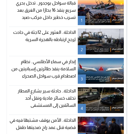
قبالة سواحل بوجدور.. تدخل بحري
سريع ينقذ 16 بحارًا من الغرق بعد
تسرب خطير داخل مركب صيد
1
الداخلة.. العثور على 12جثة في حادث
يُرجح ارتباطه بالهجرة السرية
2
إنذار في سماء الأطلسي.. نظام
السلامة ينقذ طائرتين إسبانيتين من
اصطدام قرب سواحل الصحراء
3
المغربية
الداخلة.. حادثة سير بشارع المطار
تخلف خسائر مادية ونقل أحد
السائقين إلى المستشفى
4
الداخلة.. الأمن يوقف مشتبهًا فيه في
قضية قتل عمد راح ضحيتها طفل