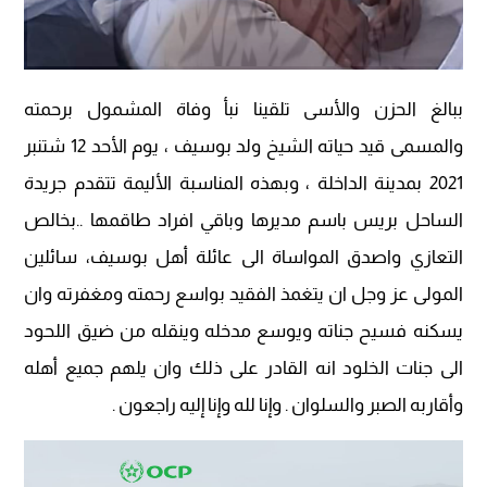
ببالغ الحزن والأسى تلقينا نبأ وفاة المشمول برحمته
والمسمى قيد حياته الشيخ ولد بوسيف ، يوم الأحد 12 شتنبر
2021 بمدينة الداخلة ، وبهذه المناسبة الأليمة تتقدم جريدة
الساحل بريس باسم مديرها وباقي افراد طاقمها ..بخالص
التعازي واصدق المواساة الى عائلة أهل بوسيف، سائلين
المولى عز وجل ان يتغمذ الفقيد بواسع رحمته ومغفرته وان
يسكنه فسيح جناته ويوسع مدخله وينقله من ضيق اللحود
الى جنات الخلود انه القادر على ذلك وان يلهم جميع أهله
وأقاربه الصبر والسلوان . وإنا لله وإنا إليه راجعون .