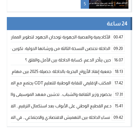
5
24 ساعة
الأكاديمية والعصبة الجهوية توحدان الجهود لتطوير الممارسة الك
00:47
الداخلة تحتضن النسخة الثالثة من ورشاتها الدولية: تكوين متخصص 
09:20
حين يتأخر الدعم: كسابة الداخلة بين الأمل والقلق ؟
16:07
جمعية إنقاذ الأرواح البحرية بالداخلة: حصيلة 2025 بين مهام الإنقاذ ومشروع “دار البحار”
18:13
المكتب الإقليمي للنقابة الوطنية للتعليم CDT يجتمع مع المدير الإقليمي لمناقشة ملفات جوهرية لنساء ورجال التعليم
17:42
بحضور وزير الثقافة والشباب.. تدشين معهد الموسيقى والفنون الكوريغرافي
17:31
دعم القطيع الوطني على الأبواب بعد استكمال الترقيم… الفلاحة 
15:41
نساء الداخلة بين التهميش الاقتصادي والاجتماعي… في المؤسسات ا
09:42
طائرات “لارام” تغيّر مسارها نحو الداخلة بسبب الغبار الكثيف
11:28