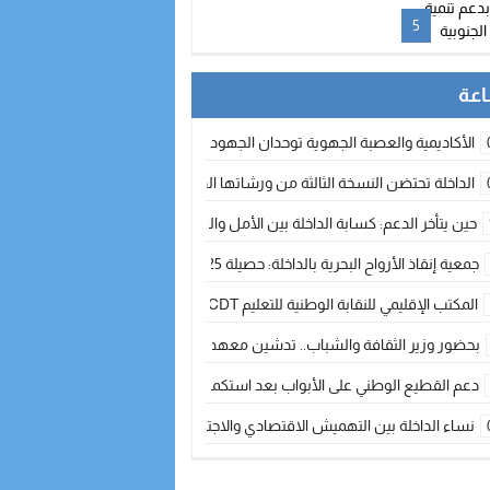
5
الأكاديمية والعصبة الجهوية توحدان الجهود لتطوير الممارسة الكروية بجهة الد
الداخلة تحتضن النسخة الثالثة من ورشاتها الدولية: تكوين متخصص في التراث الأر
حين يتأخر الدعم: كسابة الداخلة بين الأمل والقلق ؟
جمعية إنقاذ الأرواح البحرية بالداخلة: حصيلة 2025 بين مهام الإنقاذ ومشروع “دار البحار”
المكتب الإقليمي للنقابة الوطنية للتعليم CDT يجتمع مع المدير الإقليمي لمناقشة ملفات جوهرية لنساء ورجال التعليم
بحضور وزير الثقافة والشباب.. تدشين معهد الموسيقى والفنون الكوريغرافية بالداخلة بغلا
دعم القطيع الوطني على الأبواب بعد استكمال الترقيم… الفلاحة المغربية نحو 
نساء الداخلة بين التهميش الاقتصادي والاجتماعي… في المؤسسات الإنتاجية البح
طائرات “لارام” تغيّر مسارها نحو الداخلة بسبب الغبار الكثيف