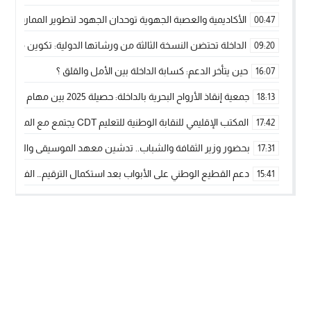
الأكاديمية والعصبة الجهوية توحدان الجهود لتطوير الممارسة الك
00:47
الداخلة تحتضن النسخة الثالثة من ورشاتها الدولية: تكوين متخصص 
09:20
حين يتأخر الدعم: كسابة الداخلة بين الأمل والقلق ؟
16:07
جمعية إنقاذ الأرواح البحرية بالداخلة: حصيلة 2025 بين مهام الإنقاذ ومشروع “دار البحار”
18:13
المكتب الإقليمي للنقابة الوطنية للتعليم CDT يجتمع مع المدير الإقليمي لمناقشة ملفات جوهرية لنساء ورجال التعليم
17:42
بحضور وزير الثقافة والشباب.. تدشين معهد الموسيقى والفنون الكوريغرافي
17:31
دعم القطيع الوطني على الأبواب بعد استكمال الترقيم… الفلاحة 
15:41
نساء الداخلة بين التهميش الاقتصادي والاجتماعي… في المؤسسات ا
09:42
طائرات “لارام” تغيّر مسارها نحو الداخلة بسبب الغبار الكثيف
11:28
“مجلس جهة الداخلة وادي الذهب يسلم سيارة إسعاف لدعم مهنيي
15:51
الخطاط ينجا يعطي شارة الانطلاقة… وآسفي تحصد جائزة دوري الكر
22:08
أخنوش يحدد أربع أولويات لمشروع قانون المالية 2026 لمرحلة جديدة من النمو والعدالة الاجتماعية
20:25