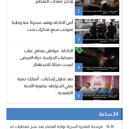
وحجز معدات للتقطير
2
أمن الداخلة يوقف مبحوثا عنه وطنيا
بموجب سبع مذكرات بحث
3
الداخلة.. مواطن يفضح غياب
صيدليات الحراسة: حياة المرضى
ليست مجالا للاستهتار
4
بعد تداول إشاعات.. أمبارك حمية
ينفي اشتراطه عضوية اللجنة
التنفيذية
5
24 ساعة
مرشحة للهجرة السرية تواجه القضاء بعد نشر معطيات مضللة
14:36