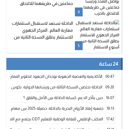
جماعتين في طريقهما للالتحاق
بالحزب
4
الداخلة تستعد لاستقبال استثمارات
مغاربة العالم.. المركز الجهوي
للاستثمار يطلق النسخة الثانية من
أسبوع الاستثمار
5
24 ساعة
الأكاديمية والعصبة الجهوية توحدان الجهود لتطوير الممارسة الك
00:47
الداخلة تحتضن النسخة الثالثة من ورشاتها الدولية: تكوين متخصص 
09:20
حين يتأخر الدعم: كسابة الداخلة بين الأمل والقلق ؟
16:07
جمعية إنقاذ الأرواح البحرية بالداخلة: حصيلة 2025 بين مهام الإنقاذ ومشروع “دار البحار”
18:13
المكتب الإقليمي للنقابة الوطنية للتعليم CDT يجتمع مع المدير الإقليمي لمناقشة ملفات جوهرية لنساء ورجال التعليم
17:42