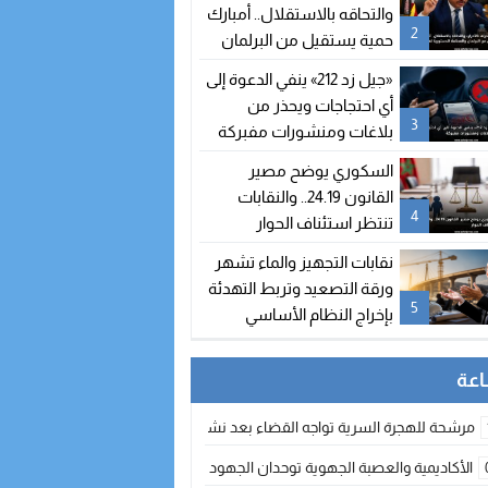
والتحاقه بالاستقلال.. أمبارك
2
حمية يستقيل من البرلمان
والمحكمة الدستورية تعلن
«جيل زد 212» ينفي الدعوة إلى
شغور مقعده
أي احتجاجات ويحذر من
3
بلاغات ومنشورات مفبركة
السكوري يوضح مصير
القانون 24.19.. والنقابات
4
تنتظر استئناف الحوار
نقابات التجهيز والماء تشهر
ورقة التصعيد وتربط التهدئة
5
بإخراج النظام الأساسي
مرشحة للهجرة السرية تواجه القضاء بعد نشر معطيات مضللة
الأكاديمية والعصبة الجهوية توحدان الجهود لتطوير الممارسة الكروية بجهة الد