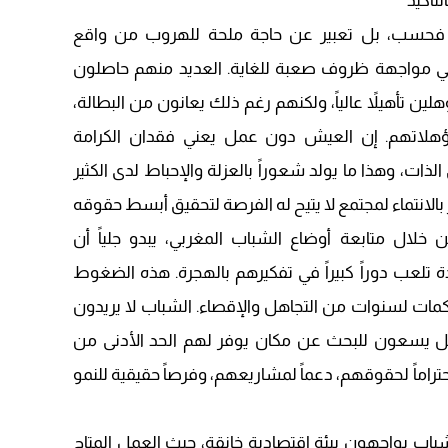
تأكيد
20:20
 فحسب، بل تعبير عن حاجة ملحة للهروب من واقع
في مواجهة ظروف صعبة للغاية. العديد منهم حاصلون
 تأهيلاً عالياً، ولكنهم رغم ذلك يعانون من البطالة،
لاتهم. إن العيش دون عمل يعني فقدان الكرامة
ت، وهذا ما يولد شعوراً بالعزلة والإحباط لدى الكثير
انتماء لمجتمع لا يتيح له الفرصة لتحقيق أبسط حقوقه
 خلال متابعة أوضاع الشباب المغربي، يبدو جلياً أن
 تلعب دوراً كبيراً في تفكيرهم بالهجرة. هذه الضغوط
اكمات لسنوات من التجاهل والإقصاء. الشباب لا يريدون
بل يسعون للبحث عن مكان يوفر لهم الحد الأدنى من
احتراماً لحقوقهم، دعماً لمشاريعهم، وفرصاً حقيقية للنمو
شباب يواجهون بيئة اقتصادية خانقة، حيث العمل المتاح