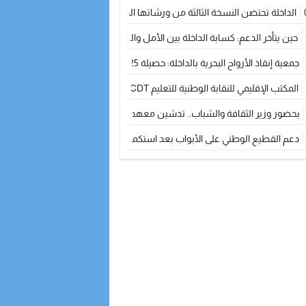
الداخلة تحتضن النسخة الثالثة من ورشاتها الدولية: تكوين متخصص في التراث الأر
حين يتأخر الدعم: كسابة الداخلة بين الأمل والقلق ؟
جمعية إنقاذ الأرواح البحرية بالداخلة: حصيلة 2025 بين مهام الإنقاذ ومشروع “دار البحار”
المكتب الإقليمي للنقابة الوطنية للتعليم CDT يجتمع مع المدير الإقليمي لمناقشة ملفات جوهرية لنساء ورجال التعليم
بحضور وزير الثقافة والشباب.. تدشين معهد الموسيقى والفنون الكوريغرافية بالداخلة بغلا
دعم القطيع الوطني على الأبواب بعد استكمال الترقيم… الفلاحة المغربية نحو 
نساء الداخلة بين التهميش الاقتصادي والاجتماعي… في المؤسسات الإنتاجية البح
طائرات “لارام” تغيّر مسارها نحو الداخلة بسبب الغبار الكثيف
“مجلس جهة الداخلة وادي الذهب يسلم سيارة إسعاف لدعم مهنيي الصيد التقل
الخطاط ينجا يعطي شارة الانطلاقة… وآسفي تحصد جائزة دوري الكرة الحديدية با
أخنوش يحدد أربع أولويات لمشروع قانون المالية 2026 لمرحلة جديدة من النمو والعدالة الاجتماعية
اجتماع أمني رفيع المستوى: استراتيجية استباقية لتعزيز أمن المملكة