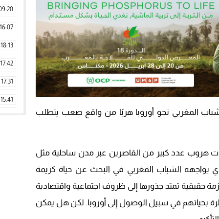
09:20
16:07
18:13
17:42
17:31
15:41
شباب المغربي نحو أوروبا هربًا من واقع صعب يتطلب
09:42
11:28
هروب عدد كبير من القاصرين عبر مدن ساحلية مثل
15:51
لذي يواجهه الشباب المغربي في البحث عن حياة كريمة
22:08
حقيقية تمتد جذورها إلى ظروف اجتماعية واقتصادية
20:25
رة بحياتهم في سبيل الوصول إلى أوروبا. لكن هل يمكن
14:43