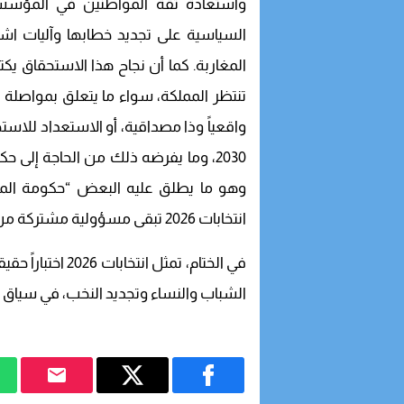
واستعادة ثقة المواطنين في المؤسسات
السياسية على تجديد خطابها وآليات اشت
المغاربة. كما أن نجاح هذا الاستحقاق ي
تنتظر المملكة، سواء ما يتعلق بمواصلة تنز
واقعياً وذا مصداقية، أو الاستعداد للاس
2030، وما يفرضه ذلك من الحاجة إلى
وهو ما يطلق عليه البعض “حكومة المون
انتخابات 2026 تبقى مسؤولية مشتركة من أجل مغرب أكثر ديمقراطية وتنمية وإشعاعا .
في الختام، تمثل 
الشباب والنساء وتجديد النخب، في سياق