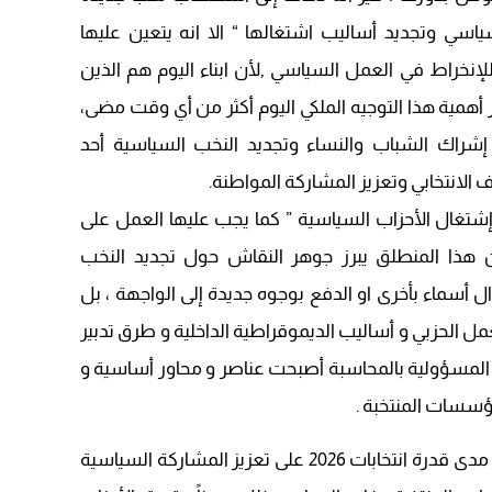
15:51
اسي وتجديد أساليب اشتغالها “ الا انه يتعين عليها
إنخراط في العمل السياسي ,لأن ابناء اليوم هم الذين
22:08
أهمية هذا التوجيه الملكي اليوم أكثر من أي وقت مضى،
20:25
ت 2026، حيث يشكل إشراك الشباب والنساء وتجديد النخب السياسية أحد
14:43
الانتخابي وتعزيز المشاركة المواطنة.
20:20
إشتغال الأحزاب السياسية ” كما يجب عليها العمل على
09:19
ن هذا المنطلق يبرز جوهر النقاش حول تجديد النخب
ل أسماء بأخرى او الدفع بوجوه جديدة إلى الواجهة ، بل
ل الحزبي و أساليب الديموقراطية الداخلية و طرق تدبير
ط المسؤولية بالمحاسبة أصبحت عناصر و محاور أساسية و
ؤسسات المنتخبة .
وإذا كانت الإشكالية المطروحة تتمثل في مدى قدرة انتخابات 2026 على تعزيز المشاركة السياسية