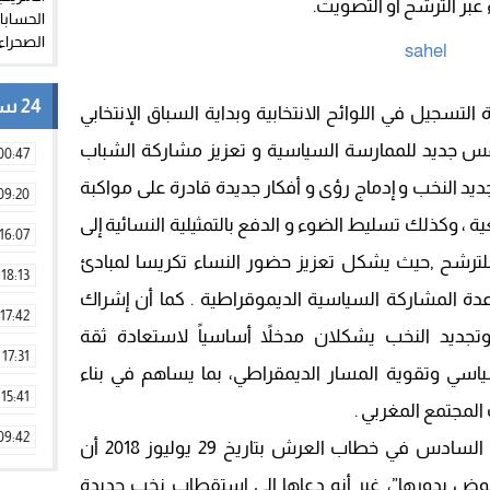
عبر الترشح او التصويت.
24 ساعة
لتسجيل في اللوائح الانتخابية وبداية السباق الإنتخابي
نفس جديد للممارسة السياسية و تعزيز مشاركة الشباب
00:47
ديد النخب و إدماج رؤى و أفكار جديدة قادرة على مواكبة
09:20
ة ، وكذلك تسليط الضوء و الدفع بالتمثيلية النسائية إلى
16:07
 للترشح ,حيث يشكل تعزيز حضور النساء تكريسا لمبادئ
18:13
دة المشاركة السياسية الديموقراطية . كما أن إشراك
17:42
تجديد النخب يشكلان مدخلاً أساسياً لاستعادة ثقة
17:31
اسي وتقوية المسار الديمقراطي، بما يساهم في بناء
15:41
المجتمع المغربي .
09:42
وفي هذا الإطار، أكد جلالة الملك محمد السادس في خطاب العرش بتاريخ 29 يوليوز 2018 أن
11:28
ض بدورها”، غير أنه دعاها إلى استقطاب نخب جديدة