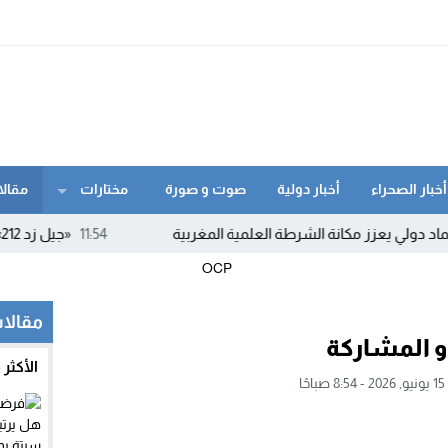
أخبار الصحراء
أخبار دولية
صوت و صورة
مختارات
مقالا
 يعزز مكانة الشرطة العلمية المغربية
11:54
«جيل زد 212» ينفي الدعوة إلى أي احتجاجات ويحذر من بلاغات ومنشورات مفبركة
مقالات
الأكثر
ًا