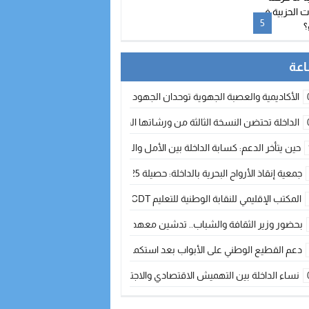
الصحراء؟
5
الأكاديمية والعصبة الجهوية توحدان الجهود لتطوير الممارسة الكروية بجهة الد
الداخلة تحتضن النسخة الثالثة من ورشاتها الدولية: تكوين متخصص في التراث الأر
حين يتأخر الدعم: كسابة الداخلة بين الأمل والقلق ؟
جمعية إنقاذ الأرواح البحرية بالداخلة: حصيلة 2025 بين مهام الإنقاذ ومشروع “دار البحار”
المكتب الإقليمي للنقابة الوطنية للتعليم CDT يجتمع مع المدير الإقليمي لمناقشة ملفات جوهرية لنساء ورجال التعليم
بحضور وزير الثقافة والشباب.. تدشين معهد الموسيقى والفنون الكوريغرافية بالداخلة بغلا
دعم القطيع الوطني على الأبواب بعد استكمال الترقيم… الفلاحة المغربية نحو 
نساء الداخلة بين التهميش الاقتصادي والاجتماعي… في المؤسسات الإنتاجية البح
طائرات “لارام” تغيّر مسارها نحو الداخلة بسبب الغبار الكثيف