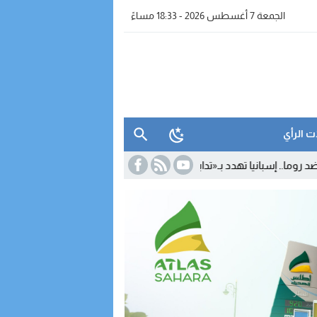
الجمعة 7 أغسطس 2026 - 18:33 مساءً
ت الرأي
دد بـ«تدابير متناسبة» رداً على تعليق شنغن
15:29
بعد مغادرته «الأحرار» 