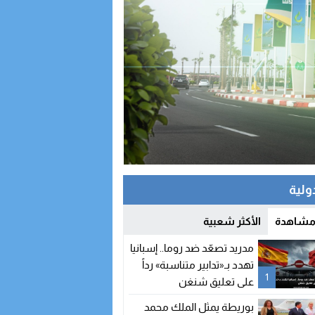
دولية
 مشاهدة
الأكثر شعبية
مدريد تصعّد ضد روما.. إسبانيا
تهدد بـ«تدابير متناسبة» رداً
1
على تعليق شنغن
بوريطة يمثل الملك محمد