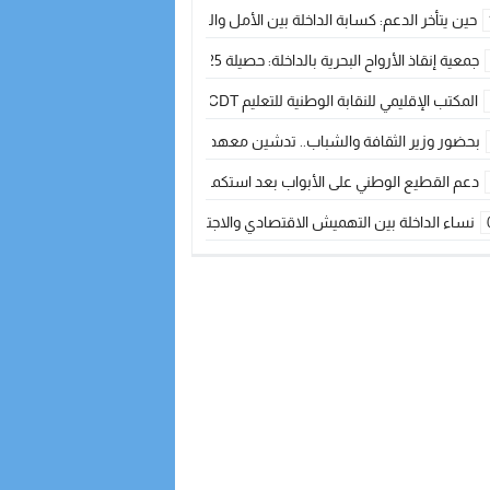
حين يتأخر الدعم: كسابة الداخلة بين الأمل والقلق ؟
جمعية إنقاذ الأرواح البحرية بالداخلة: حصيلة 2025 بين مهام الإنقاذ ومشروع “دار البحار”
المكتب الإقليمي للنقابة الوطنية للتعليم CDT يجتمع مع المدير الإقليمي لمناقشة ملفات جوهرية لنساء ورجال التعليم
بحضور وزير الثقافة والشباب.. تدشين معهد الموسيقى والفنون الكوريغرافية بالداخلة بغلا
دعم القطيع الوطني على الأبواب بعد استكمال الترقيم… الفلاحة المغربية نحو 
نساء الداخلة بين التهميش الاقتصادي والاجتماعي… في المؤسسات الإنتاجية البح
طائرات “لارام” تغيّر مسارها نحو الداخلة بسبب الغبار الكثيف
“مجلس جهة الداخلة وادي الذهب يسلم سيارة إسعاف لدعم مهنيي الصيد التقل
الخطاط ينجا يعطي شارة الانطلاقة… وآسفي تحصد جائزة دوري الكرة الحديدية با
أخنوش يحدد أربع أولويات لمشروع قانون المالية 2026 لمرحلة جديدة من النمو والعدالة الاجتماعية
اجتماع أمني رفيع المستوى: استراتيجية استباقية لتعزيز أمن المملكة
في ذكرى عيد العرش.. الخطاط ينجا يُشيد بالإشعاع التنموي للأقاليم الجنوبية بف