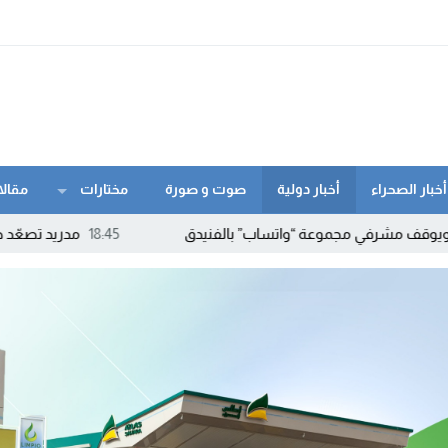
أخبار الصحراء
أخبار دولية
صوت و صورة
مختارات
مقالا
وعة “واتساب” بالفنيدق
18:45
مدريد تصعّد ضد روما.. إسبانيا ته