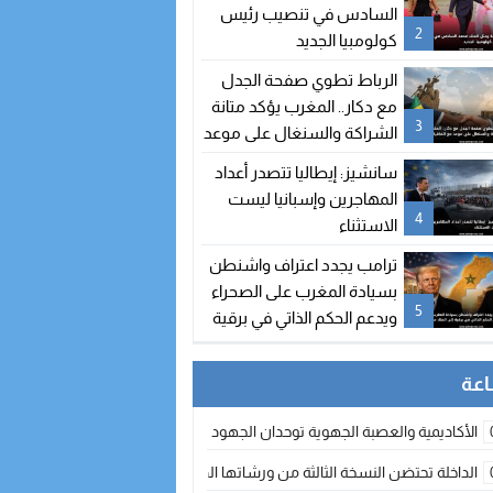
السادس في تنصيب رئيس
2
كولومبيا الجديد
الرباط تطوي صفحة الجدل
مع دكار.. المغرب يؤكد متانة
3
الشراكة والسنغال على موعد
مع اتفاقيات جديدة
سانشيز: إيطاليا تتصدر أعداد
المهاجرين وإسبانيا ليست
4
الاستثناء
ترامب يجدد اعتراف واشنطن
بسيادة المغرب على الصحراء
5
ويدعم الحكم الذاتي في برقية
إلى الملك محمد السادس
الأكاديمية والعصبة الجهوية توحدان الجهود لتطوير الممارسة الكروية بجهة الد
الداخلة تحتضن النسخة الثالثة من ورشاتها الدولية: تكوين متخصص في التراث الأر