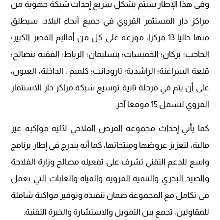
وفي هذا الإطار سيتم بشكل سريع إحداث شبكة جهوية من
مراكز دار المستثمر القروي في جميع أنحاء البلاد، سيطلق
منها حاليا 13 مركزا، موزعة على كل من أقاليم القصر الكبير؛
الحاجب؛ بركان؛ الخميسات؛ بنسليمان؛ الرباط؛ الفقيه بنصالح؛
قلعة السراغنة؛ الراشدية؛ تارودانت؛ كلميم ، الداخلة، العيون،
على أن يتم في مرحلة ثانية توسيع شبكة مراكز دار الاستثمار
القروي لتشمل 15 موقعا آخر.
كما يأتي إحداث مجموعة القرض الفلاحي لآلية مواكبة غير
مالية، لتعزيز عروضها ومنتجاتها، كما أنه يندرج في إطار برنامج
واسع للدعم التقني تشرف على تفعيله مصالح وزارة الفلاحة
والصيد البحري والتنمية القروية والمياه والغابات التي تعمل
في تكامل مع المجموعة ضمان تنفيذه وتوفير مواكبة شاملة
للمقاولين، تجمع بين التمويل والاستشارة والخبرة التقنية.