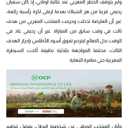
ولم يتوقف الخطر المغربي عند ثنائية أوناحي، إذ كان سفيان
رحيمي قريبا من هز الشباك بعدما ارتقى لكرة رأسية رائعة،
غير أن العارضة تدخلت وحرمت المنتخب المغربي من هدف
ثالث في وقت سابق من المباراة. غير أن رحيمي عاد في
الوقت بدل الضائع ليترجم تفوق أسود الأطلس بإحراز الهدف
الثالث، مختتما المواجهة بثلاثية نظيفة أكدت السيطرة
المغربية حتى صافرة النهاية.
وأبان المنتخب الوطني عن شخصية البطل، بفضل تنظيم