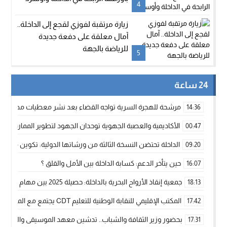
4
زيارة مرتقبة لفوزي لقجع إلى الداخلة..
آمال معلقة على دفعة جديدة
للرياضة بالجهة
5
24 ساعة
مرشحة للهجرة السرية تواجه القضاء بعد نشر معطيات مضللة
14:36
الأكاديمية والعصبة الجهوية توحدان الجهود لتطوير الممارسة الك
00:47
الداخلة تحتضن النسخة الثالثة من ورشاتها الدولية: تكوين متخصص 
09:20
حين يتأخر الدعم: كسابة الداخلة بين الأمل والقلق ؟
16:07
جمعية إنقاذ الأرواح البحرية بالداخلة: حصيلة 2025 بين مهام الإنقاذ ومشروع “دار البحار”
18:13
المكتب الإقليمي للنقابة الوطنية للتعليم CDT يجتمع مع المدير الإقليمي لمناقشة ملفات جوهرية لنساء ورجال التعليم
17:42
بحضور وزير الثقافة والشباب.. تدشين معهد الموسيقى والفنون الكوريغرافي
17:31