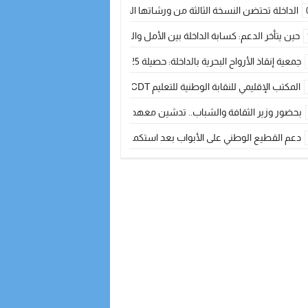
الداخلة تحتضن النسخة الثالثة من ورشاتها الدولية: تكوين متخصص في التراث الأر
حين يتأخر الدعم: كسابة الداخلة بين الأمل والقلق ؟
جمعية إنقاذ الأرواح البحرية بالداخلة: حصيلة 2025 بين مهام الإنقاذ ومشروع “دار البحار”
المكتب الإقليمي للنقابة الوطنية للتعليم CDT يجتمع مع المدير الإقليمي لمناقشة ملفات جوهرية لنساء ورجال التعليم
بحضور وزير الثقافة والشباب.. تدشين معهد الموسيقى والفنون الكوريغرافية بالداخلة بغلا
دعم القطيع الوطني على الأبواب بعد استكمال الترقيم… الفلاحة المغربية نحو 
نساء الداخلة بين التهميش الاقتصادي والاجتماعي… في المؤسسات الإنتاجية البح
طائرات “لارام” تغيّر مسارها نحو الداخلة بسبب الغبار الكثيف
“مجلس جهة الداخلة وادي الذهب يسلم سيارة إسعاف لدعم مهنيي الصيد التقل
الخطاط ينجا يعطي شارة الانطلاقة… وآسفي تحصد جائزة دوري الكرة الحديدية با
أخنوش يحدد أربع أولويات لمشروع قانون المالية 2026 لمرحلة جديدة من النمو والعدالة الاجتماعية
اجتماع أمني رفيع المستوى: استراتيجية استباقية لتعزيز أمن المملكة