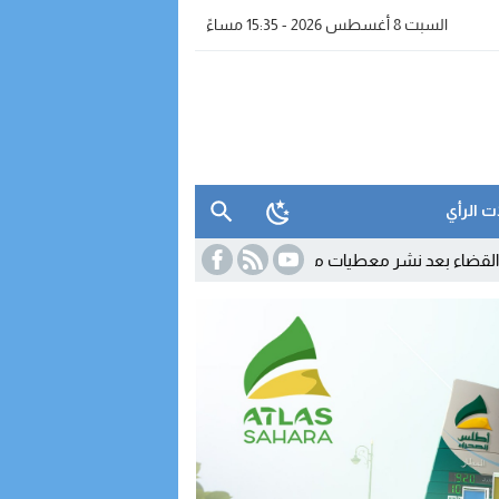
السبت 8 أغسطس 2026 - 15:35 مساءً
ت الرأي
معطيات مضللة
11:55
تحول دبلوماسي لافت.. كولومبيا تعلن سحب اعترافها