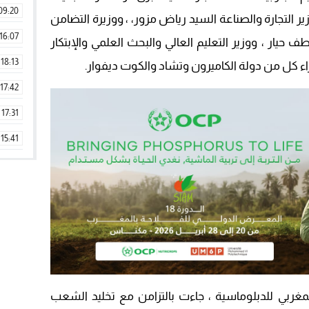
09:20
 التجارة والصناعة السيد رياض مزور، ، ووزيرة التضامن
16:07
 حيار ، ووزير التعليم العالي والبحث العلمي والإبتكار
18:13
اء كل من دولة الكاميرون وتشاد والكوت ديفوار.
17:42
17:31
15:41
09:42
11:28
15:51
22:08
20:25
14:43
مغربي للدبلوماسية ، جاءت بالتزامن مع تخليد الشعب