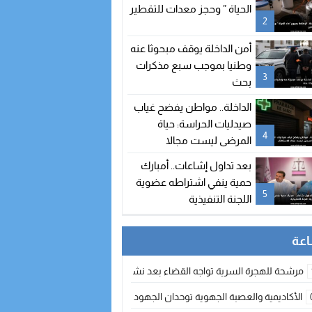
الحياة ” وحجز معدات للتقطير
2
أمن الداخلة يوقف مبحوثا عنه
وطنيا بموجب سبع مذكرات
3
بحث
الداخلة.. مواطن يفضح غياب
صيدليات الحراسة: حياة
4
المرضى ليست مجالا
للاستهتار
بعد تداول إشاعات.. أمبارك
حمية ينفي اشتراطه عضوية
5
اللجنة التنفيذية
مرشحة للهجرة السرية تواجه القضاء بعد نشر معطيات مضللة
الأكاديمية والعصبة الجهوية توحدان الجهود لتطوير الممارسة الكروية بجهة الد