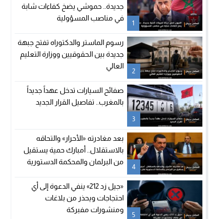
جديدة.. حموشي يضخ كفاءات شابة
في مناصب المسؤولية
1
رسوم الماستر والدكتوراه تفتح جبهة
جديدة بين الحقوقيين ووزارة التعليم
العالي
2
صفائح السيارات تدخل عهداً جديداً
بالمغرب.. تفاصيل القرار الجديد
3
بعد مغادرته «الأحرار» والتحاقه
بالاستقلال.. أمبارك حمية يستقيل
من البرلمان والمحكمة الدستورية
4
تعلن شغور مقعده
«جيل زد 212» ينفي الدعوة إلى أي
احتجاجات ويحذر من بلاغات
ومنشورات مفبركة
5