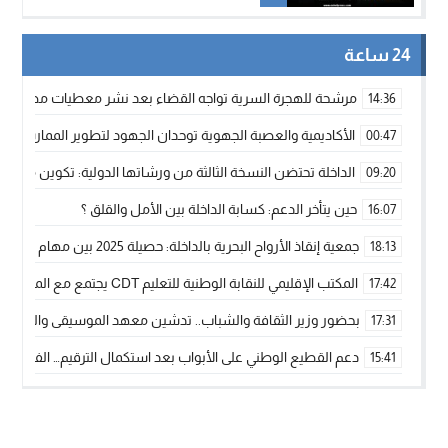
24 ساعة
مرشحة للهجرة السرية تواجه القضاء بعد نشر معطيات مضللة
14:36
الأكاديمية والعصبة الجهوية توحدان الجهود لتطوير الممارسة الك
00:47
الداخلة تحتضن النسخة الثالثة من ورشاتها الدولية: تكوين متخصص 
09:20
حين يتأخر الدعم: كسابة الداخلة بين الأمل والقلق ؟
16:07
جمعية إنقاذ الأرواح البحرية بالداخلة: حصيلة 2025 بين مهام الإنقاذ ومشروع “دار البحار”
18:13
المكتب الإقليمي للنقابة الوطنية للتعليم CDT يجتمع مع المدير الإقليمي لمناقشة ملفات جوهرية لنساء ورجال التعليم
17:42
بحضور وزير الثقافة والشباب.. تدشين معهد الموسيقى والفنون الكوريغرافي
17:31
دعم القطيع الوطني على الأبواب بعد استكمال الترقيم… الفلاحة 
15:41
نساء الداخلة بين التهميش الاقتصادي والاجتماعي… في المؤسسات ا
09:42
طائرات “لارام” تغيّر مسارها نحو الداخلة بسبب الغبار الكثيف
11:28