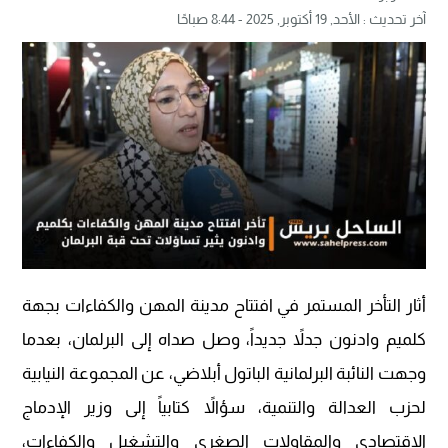
آخر تحديث :
الأحد, 19 أكتوبر, 2025 - 8:44 صباحًا
أثار التأخر المستمر في افتتاح مدينة المهن والكفاءات بجهة
كلميم وادنون جدلاً جديداً، وصل صداه إلى البرلمان، بعدما
وجهت النائبة البرلمانية الباتول أبلاضي، عن المجموعة النيابية
لحزب العدالة والتنمية، سؤالاً كتابياً إلى وزير الإدماج
الاقتصادي والمقاولات الصغرى والتشغيل والكفاءات،