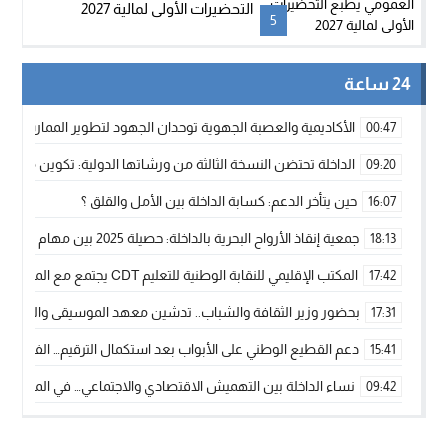
التحضيرات الأولى لمالية 2027
5
24 ساعة
الأكاديمية والعصبة الجهوية توحدان الجهود لتطوير الممارسة الك
00:47
الداخلة تحتضن النسخة الثالثة من ورشاتها الدولية: تكوين متخصص 
09:20
حين يتأخر الدعم: كسابة الداخلة بين الأمل والقلق ؟
16:07
جمعية إنقاذ الأرواح البحرية بالداخلة: حصيلة 2025 بين مهام الإنقاذ ومشروع “دار البحار”
18:13
المكتب الإقليمي للنقابة الوطنية للتعليم CDT يجتمع مع المدير الإقليمي لمناقشة ملفات جوهرية لنساء ورجال التعليم
17:42
بحضور وزير الثقافة والشباب.. تدشين معهد الموسيقى والفنون الكوريغرافي
17:31
دعم القطيع الوطني على الأبواب بعد استكمال الترقيم… الفلاحة 
15:41
نساء الداخلة بين التهميش الاقتصادي والاجتماعي… في المؤسسات ا
09:42
طائرات “لارام” تغيّر مسارها نحو الداخلة بسبب الغبار الكثيف
11:28