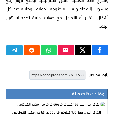
وتندرج هذه العملية ضمن استراتيجية أوسع تروم رفع
منسوب اليقظة وتعزيز منظومة الحماية الوطنية ضد كل
أشكال التخابر أو التعامل مع جهات أجنبية تهدد استقرار
البلاد.
رابط مختصر
مقالات ذات صلة
الكركارات .. حجز 136 كيلوغرامًا و66 غرامًا من مخدر الكوكايين