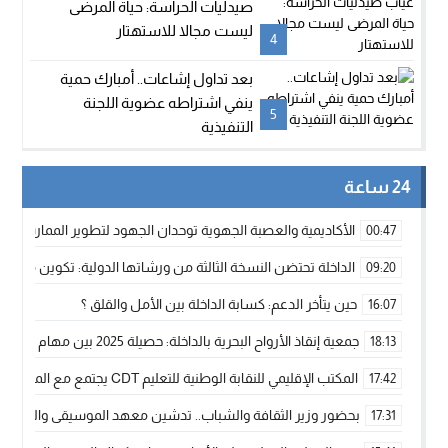
صيدليات الحراسة: حياة المرضى
ليست مجالا للاستهتار
4
بعد تداول إشاعات.. أمبارك حمية
ينفي اشتراطه عضوية اللجنة
5
التنفيذية
24 ساعة
الأكاديمية والعصبة الجهوية توحدان الجهود لتطوير الممارسة الك
00:47
الداخلة تحتضن النسخة الثالثة من ورشاتها الدولية: تكوين متخصص 
09:20
حين يتأخر الدعم: كسابة الداخلة بين الأمل والقلق ؟
16:07
جمعية إنقاذ الأرواح البحرية بالداخلة: حصيلة 2025 بين مهام الإنقاذ ومشروع “دار البحار”
18:13
المكتب الإقليمي للنقابة الوطنية للتعليم CDT يجتمع مع المدير الإقليمي لمناقشة ملفات جوهرية لنساء ورجال التعليم
17:42
بحضور وزير الثقافة والشباب.. تدشين معهد الموسيقى والفنون الكوريغرافي
17:31