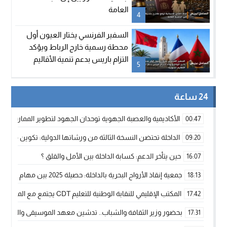
العامة
4
السفير الفرنسي يختار العيون أول
محطة رسمية خارج الرباط ويؤكد
التزام باريس بدعم تنمية الأقاليم
5
الجنوبية
24 ساعة
الأكاديمية والعصبة الجهوية توحدان الجهود لتطوير الممارسة الك
00:47
الداخلة تحتضن النسخة الثالثة من ورشاتها الدولية: تكوين متخصص 
09:20
حين يتأخر الدعم: كسابة الداخلة بين الأمل والقلق ؟
16:07
جمعية إنقاذ الأرواح البحرية بالداخلة: حصيلة 2025 بين مهام الإنقاذ ومشروع “دار البحار”
18:13
المكتب الإقليمي للنقابة الوطنية للتعليم CDT يجتمع مع المدير الإقليمي لمناقشة ملفات جوهرية لنساء ورجال التعليم
17:42
بحضور وزير الثقافة والشباب.. تدشين معهد الموسيقى والفنون الكوريغرافي
17:31