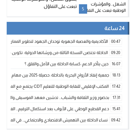
تبعث على التفاؤل
5
24 ساعة
الأكاديمية والعصبة الجهوية توحدان الجهود لتطوير الممارسة الك
00:47
الداخلة تحتضن النسخة الثالثة من ورشاتها الدولية: تكوين متخصص 
09:20
حين يتأخر الدعم: كسابة الداخلة بين الأمل والقلق ؟
16:07
جمعية إنقاذ الأرواح البحرية بالداخلة: حصيلة 2025 بين مهام الإنقاذ ومشروع “دار البحار”
18:13
المكتب الإقليمي للنقابة الوطنية للتعليم CDT يجتمع مع المدير الإقليمي لمناقشة ملفات جوهرية لنساء ورجال التعليم
17:42
بحضور وزير الثقافة والشباب.. تدشين معهد الموسيقى والفنون الكوريغرافي
17:31
دعم القطيع الوطني على الأبواب بعد استكمال الترقيم… الفلاحة 
15:41
نساء الداخلة بين التهميش الاقتصادي والاجتماعي… في المؤسسات ا
09:42
طائرات “لارام” تغيّر مسارها نحو الداخلة بسبب الغبار الكثيف
11:28