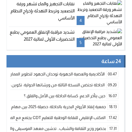
نقابات التجهيز والماء تشهر ورقة
التصعيد وتربط التهدئة بإخراج النظام
الأساسي
4
تشديد مراقبة الإنفاق العمومي يطبع
التحضيرات الأولى لمالية 2027
5
24 ساعة
الأكاديمية والعصبة الجهوية توحدان الجهود لتطوير الممارسة الك
00:47
الداخلة تحتضن النسخة الثالثة من ورشاتها الدولية: تكوين متخصص 
09:20
حين يتأخر الدعم: كسابة الداخلة بين الأمل والقلق ؟
16:07
جمعية إنقاذ الأرواح البحرية بالداخلة: حصيلة 2025 بين مهام الإنقاذ ومشروع “دار البحار”
18:13
المكتب الإقليمي للنقابة الوطنية للتعليم CDT يجتمع مع المدير الإقليمي لمناقشة ملفات جوهرية لنساء ورجال التعليم
17:42
بحضور وزير الثقافة والشباب.. تدشين معهد الموسيقى والفنون الكوريغرافي
17:31