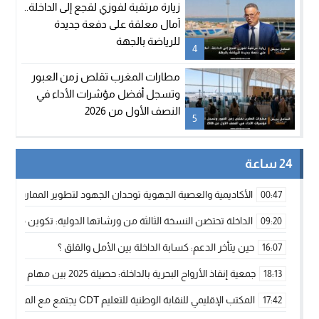
زيارة مرتقبة لفوزي لقجع إلى الداخلة..
آمال معلقة على دفعة جديدة
للرياضة بالجهة
4
مطارات المغرب تقلص زمن العبور
وتسجل أفضل مؤشرات الأداء في
النصف الأول من 2026
5
24 ساعة
الأكاديمية والعصبة الجهوية توحدان الجهود لتطوير الممارسة الك
00:47
الداخلة تحتضن النسخة الثالثة من ورشاتها الدولية: تكوين متخصص 
09:20
حين يتأخر الدعم: كسابة الداخلة بين الأمل والقلق ؟
16:07
جمعية إنقاذ الأرواح البحرية بالداخلة: حصيلة 2025 بين مهام الإنقاذ ومشروع “دار البحار”
18:13
المكتب الإقليمي للنقابة الوطنية للتعليم CDT يجتمع مع المدير الإقليمي لمناقشة ملفات جوهرية لنساء ورجال التعليم
17:42