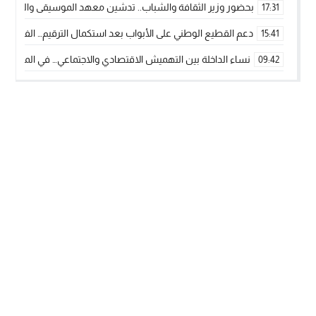
بحضور وزير الثقافة والشباب.. تدشين معهد الموسيقى والفنون الكوريغرافي
17:31
دعم القطيع الوطني على الأبواب بعد استكمال الترقيم… الفلاحة 
15:41
نساء الداخلة بين التهميش الاقتصادي والاجتماعي… في المؤسسات ا
09:42
طائرات “لارام” تغيّر مسارها نحو الداخلة بسبب الغبار الكثيف
11:28
“مجلس جهة الداخلة وادي الذهب يسلم سيارة إسعاف لدعم مهنيي
15:51
الخطاط ينجا يعطي شارة الانطلاقة… وآسفي تحصد جائزة دوري الكر
22:08
أخنوش يحدد أربع أولويات لمشروع قانون المالية 2026 لمرحلة جديدة من النمو والعدالة الاجتماعية
20:25
اجتماع أمني رفيع المستوى: استراتيجية استباقية لتعزيز أمن المملك
14:43
في ذكرى عيد العرش.. الخطاط ينجا يُشيد بالإشعاع التنموي للأقالي
20:20
🥋🔥 بطل من الداخلة يتوج بلقب عالمي في الصين ويكتب فصلاً جديد
09:19
جريدة الساحل بريس
© 2026 جميع الحقوق محفوظة.
تصميم
مجلة الووردبريس