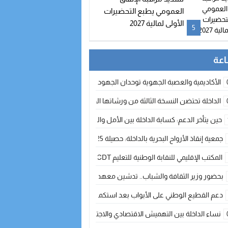
العمومي يطبع التحضيرات
الأولى لمالية 2027
5
الأكاديمية والعصبة الجهوية توحدان الجهود لتطوير الممارسة الكروية بجهة الد
الداخلة تحتضن النسخة الثالثة من ورشاتها الدولية: تكوين متخصص في التراث الأر
حين يتأخر الدعم: كسابة الداخلة بين الأمل والقلق ؟
جمعية إنقاذ الأرواح البحرية بالداخلة: حصيلة 2025 بين مهام الإنقاذ ومشروع “دار البحار”
المكتب الإقليمي للنقابة الوطنية للتعليم CDT يجتمع مع المدير الإقليمي لمناقشة ملفات جوهرية لنساء ورجال التعليم
بحضور وزير الثقافة والشباب.. تدشين معهد الموسيقى والفنون الكوريغرافية بالداخلة بغلا
دعم القطيع الوطني على الأبواب بعد استكمال الترقيم… الفلاحة المغربية نحو 
نساء الداخلة بين التهميش الاقتصادي والاجتماعي… في المؤسسات الإنتاجية البح