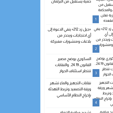
حمية يستقيل من البرلمان
والمحكمة الدستورية تعلن
شغور مقعده
1
«جيل زد 212» ينفي الدعوة إلى
أي احتجاجات ويحذر من
بلاغات ومنشورات مفبركة
2
السكوري يوضح مصير
القانون 24.19.. والنقابات
تنتظر استئناف الحوار
3
نقابات التجهيز والماء تشهر
ورقة التصعيد وتربط التهدئة
بإخراج النظام الأساسي
4
تشديد مراقبة الإنفاق