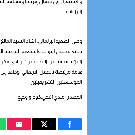
والاستقرار في شمال إفريقيا ومنطقة ال
النزاعات.
وعلى الصعيد البرلماني، أشاد السيد المال
يجمع مجلس النواب والجمعية الوطنية الف
المؤسساتية بين المجلسين”، والذي مكن م
هامة مرتبطة بالعمل البرلماني، وداعيا إل
المؤسستين التشريعيتين.
المصدر : ميدي1تيفي.كوم و و.م.ع