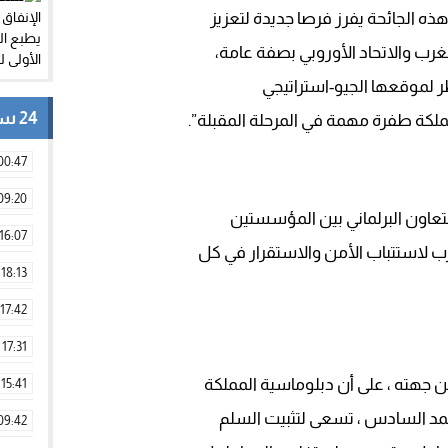
ذه الجائحة يفرز فرصا جديدة لتعزيز
غرب والاتحاد الأوروبي بصفة عامة،
ظر لموقعها الجيو-استراتيجي
24 ساعة
لكة طفرة مهمة في المرحلة المقبلة”.
00:47
09:20
تعاون البرلماني بين المؤسستين
16:07
رب لاستتباب الأمن والاستقرار في كل
18:13
17:42
17:31
ن جهته ، على أن دبلوماسية المملكة
15:41
محمد السادس ، تسعى لتثبيت السلم
09:42