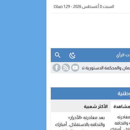
السبت 8 أغسطس 2026 - 1:29 صباحًا
ت الرأي
المحكمة الدستورية تعلن شغور مقعده
11:54
«جيل زد 212» ينفي الدعوة إلى أي احتجاجات ويحذر من بلاغات ومنشورات مفبركة
وطنية
 مشاهدة
الأكثر شعبية
بعد مغادرته «الأحرار»
والتحاقه بالاستقلال.. أمبارك