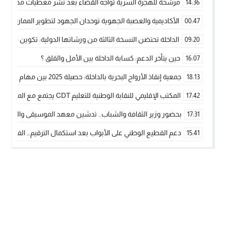
مرشحة للهجرة السرية تواجه القضاء بعد نشر معطيات مضللة
14:36
الأكاديمية والعصبة الجهوية توحدان الجهود لتطوير الممارسة الك
00:47
الداخلة تحتضن النسخة الثالثة من ورشاتها الدولية: تكوين متخصص 
09:20
حين يتأخر الدعم: كسابة الداخلة بين الأمل والقلق ؟
16:07
جمعية إنقاذ الأرواح البحرية بالداخلة: حصيلة 2025 بين مهام الإنقاذ ومشروع “دار البحار”
18:13
المكتب الإقليمي للنقابة الوطنية للتعليم CDT يجتمع مع المدير الإقليمي لمناقشة ملفات جوهرية لنساء ورجال التعليم
17:42
بحضور وزير الثقافة والشباب.. تدشين معهد الموسيقى والفنون الكوريغرافي
17:31
دعم القطيع الوطني على الأبواب بعد استكمال الترقيم… الفلاحة 
15:41
نساء الداخلة بين التهميش الاقتصادي والاجتماعي… في المؤسسات ا
09:42
طائرات “لارام” تغيّر مسارها نحو الداخلة بسبب الغبار الكثيف
11:28
“مجلس جهة الداخلة وادي الذهب يسلم سيارة إسعاف لدعم مهنيي
15:51
الخطاط ينجا يعطي شارة الانطلاقة… وآسفي تحصد جائزة دوري الكر
22:08