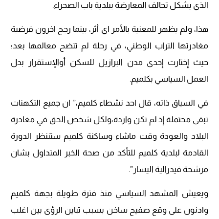
الذي يشكل تحالف المعارضة ببلدية باب الصحراء.
هذا، ولم يظهر للمعنية بالأمر اي أثر، بينما رجح اخرون فرضية
مغادرتها التراب الوطني، في رحلة لم تتضح معالمها بعد؛
حيث إختارت إحدى مدن البرازيل للسكن أوالإستقرار بدل
العمل السياسي بكلميم.
في السياق ذاته، قال احد نشطاء كلميم،” ان جميع التكهنات
تبقى محتملة إذ لم تكن واردة،ولكل شخص الحق في مغادرة
البلاد والعودة وقت ماشاء وساكنة كلميم ستننظر الدورة
القادمة لبلدية كلميم للتأكد من صحة الخبر المتداول بشان
مرشحة فيدرالية اليسار”.
ويعيش المشهد السياسي منذ فترة طويلة بجهة كلميم
وادنون على وقع صفيح ساخن بسبب تباين الرؤى بين اغلب