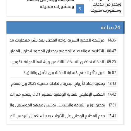
ومنشورات مفبركة
5
24 ساعة
مرشحة للهجرة السرية تواجه القضاء بعد نشر معطيات مضللة
14:36
الأكاديمية والعصبة الجهوية توحدان الجهود لتطوير الممارسة الك
00:47
الداخلة تحتضن النسخة الثالثة من ورشاتها الدولية: تكوين متخصص 
09:20
حين يتأخر الدعم: كسابة الداخلة بين الأمل والقلق ؟
16:07
جمعية إنقاذ الأرواح البحرية بالداخلة: حصيلة 2025 بين مهام الإنقاذ ومشروع “دار البحار”
18:13
المكتب الإقليمي للنقابة الوطنية للتعليم CDT يجتمع مع المدير الإقليمي لمناقشة ملفات جوهرية لنساء ورجال التعليم
17:42
بحضور وزير الثقافة والشباب.. تدشين معهد الموسيقى والفنون الكوريغرافي
17:31
دعم القطيع الوطني على الأبواب بعد استكمال الترقيم… الفلاحة 
15:41
نساء الداخلة بين التهميش الاقتصادي والاجتماعي… في المؤسسات ا
09:42