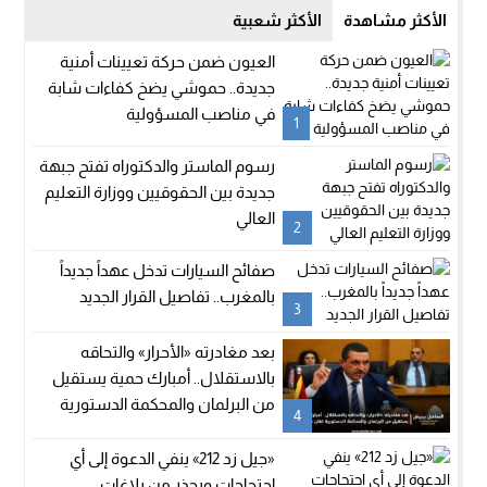
الأكثر مشاهدة
الأكثر شعبية
العيون ضمن حركة تعيينات أمنية
جديدة.. حموشي يضخ كفاءات شابة
في مناصب المسؤولية
1
رسوم الماستر والدكتوراه تفتح جبهة
جديدة بين الحقوقيين ووزارة التعليم
العالي
2
صفائح السيارات تدخل عهداً جديداً
بالمغرب.. تفاصيل القرار الجديد
3
بعد مغادرته «الأحرار» والتحاقه
بالاستقلال.. أمبارك حمية يستقيل
من البرلمان والمحكمة الدستورية
4
تعلن شغور مقعده
«جيل زد 212» ينفي الدعوة إلى أي
احتجاجات ويحذر من بلاغات