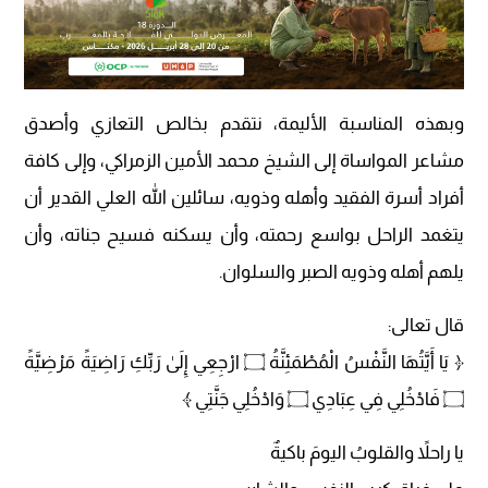
وبهذه المناسبة الأليمة، نتقدم بخالص التعازي وأصدق
مشاعر المواساة إلى الشيخ محمد الأمين الزمراكي، وإلى كافة
أفراد أسرة الفقيد وأهله وذويه، سائلين الله العلي القدير أن
يتغمد الراحل بواسع رحمته، وأن يسكنه فسيح جناته، وأن
يلهم أهله وذويه الصبر والسلوان.
قال تعالى:
﴿ يَا أَيَّتُهَا النَّفْسُ الْمُطْمَئِنَّةُ ۝ ارْجِعِي إِلَىٰ رَبِّكِ رَاضِيَةً مَرْضِيَّةً
۝ فَادْخُلِي فِي عِبَادِي ۝ وَادْخُلِي جَنَّتِي ﴾
يا راحلاً والقلوبُ اليومَ باكيةٌ