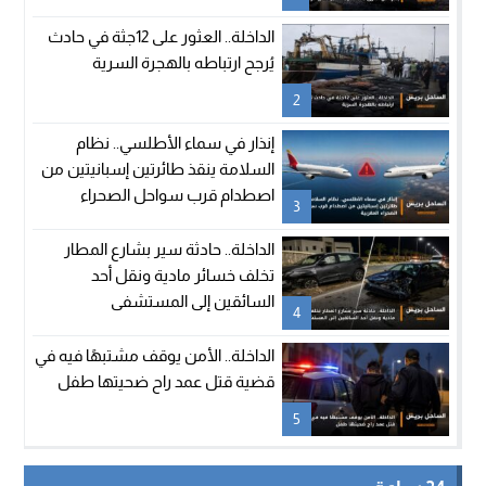
الداخلة.. العثور على 12جثة في حادث
يُرجح ارتباطه بالهجرة السرية
2
إنذار في سماء الأطلسي.. نظام
السلامة ينقذ طائرتين إسبانيتين من
اصطدام قرب سواحل الصحراء
3
المغربية
الداخلة.. حادثة سير بشارع المطار
تخلف خسائر مادية ونقل أحد
السائقين إلى المستشفى
4
الداخلة.. الأمن يوقف مشتبهًا فيه في
قضية قتل عمد راح ضحيتها طفل
5