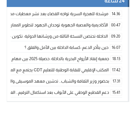
24 ساعة
مرشحة للهجرة السرية تواجه القضاء بعد نشر معطيات مضللة
14:36
الأكاديمية والعصبة الجهوية توحدان الجهود لتطوير الممارسة الك
00:47
الداخلة تحتضن النسخة الثالثة من ورشاتها الدولية: تكوين متخصص 
09:20
حين يتأخر الدعم: كسابة الداخلة بين الأمل والقلق ؟
16:07
جمعية إنقاذ الأرواح البحرية بالداخلة: حصيلة 2025 بين مهام الإنقاذ ومشروع “دار البحار”
18:13
المكتب الإقليمي للنقابة الوطنية للتعليم CDT يجتمع مع المدير الإقليمي لمناقشة ملفات جوهرية لنساء ورجال التعليم
17:42
بحضور وزير الثقافة والشباب.. تدشين معهد الموسيقى والفنون الكوريغرافي
17:31
دعم القطيع الوطني على الأبواب بعد استكمال الترقيم… الفلاحة 
15:41
نساء الداخلة بين التهميش الاقتصادي والاجتماعي… في المؤسسات ا
09:42
طائرات “لارام” تغيّر مسارها نحو الداخلة بسبب الغبار الكثيف
11:28
“مجلس جهة الداخلة وادي الذهب يسلم سيارة إسعاف لدعم مهنيي
15:51