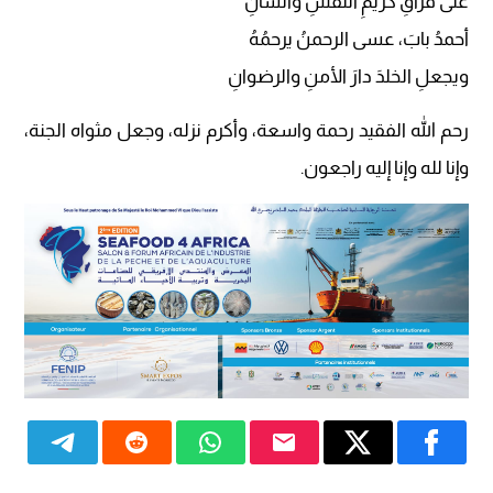
على فراقِ كريمِ النفسِ والشانِ
أحمدُ بابَ، عسى الرحمنُ يرحمُهُ
ويجعلِ الخلدَ دارَ الأمنِ والرضوانِ
رحم الله الفقيد رحمة واسعة، وأكرم نزله، وجعل مثواه الجنة،
وإنا لله وإنا إليه راجعون.