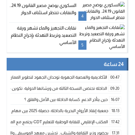
السكوري يوضح مصير القانون 24.19..
والنقابات تنتظر استئناف الحوار
4
نقابات التجهيز والماء تشهر ورقة
التصعيد وتربط التهدئة بإخراج النظام
الأساسي
5
24 ساعة
الأكاديمية والعصبة الجهوية توحدان الجهود لتطوير الممارسة الك
00:47
الداخلة تحتضن النسخة الثالثة من ورشاتها الدولية: تكوين متخصص 
09:20
حين يتأخر الدعم: كسابة الداخلة بين الأمل والقلق ؟
16:07
جمعية إنقاذ الأرواح البحرية بالداخلة: حصيلة 2025 بين مهام الإنقاذ ومشروع “دار البحار”
18:13
المكتب الإقليمي للنقابة الوطنية للتعليم CDT يجتمع مع المدير الإقليمي لمناقشة ملفات جوهرية لنساء ورجال التعليم
17:42
بحضور وزير الثقافة والشباب.. تدشين معهد الموسيقى والفنون الكوريغرافي
17:31