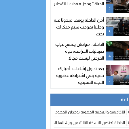
الحياة ” وحجز معدات للتقطير
2
أمن الداخلة يوقف مبحوثا عنه
وطنيا بموجب سبع مذكرات
3
بحث
الداخلة.. مواطن يفضح غياب
صيدليات الحراسة: حياة
4
المرضى ليست مجالا
للاستهتار
بعد تداول إشاعات.. أمبارك
حمية ينفي اشتراطه عضوية
5
اللجنة التنفيذية
الأكاديمية والعصبة الجهوية توحدان الجهود لتطوير الممارسة الكروية بجهة الد
الداخلة تحتضن النسخة الثالثة من ورشاتها الدولية: تكوين متخصص في التراث الأر