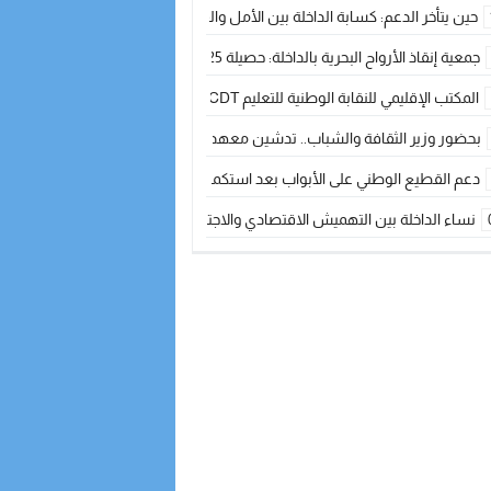
حين يتأخر الدعم: كسابة الداخلة بين الأمل والقلق ؟
جمعية إنقاذ الأرواح البحرية بالداخلة: حصيلة 2025 بين مهام الإنقاذ ومشروع “دار البحار”
المكتب الإقليمي للنقابة الوطنية للتعليم CDT يجتمع مع المدير الإقليمي لمناقشة ملفات جوهرية لنساء ورجال التعليم
بحضور وزير الثقافة والشباب.. تدشين معهد الموسيقى والفنون الكوريغرافية بالداخلة بغلا
دعم القطيع الوطني على الأبواب بعد استكمال الترقيم… الفلاحة المغربية نحو 
نساء الداخلة بين التهميش الاقتصادي والاجتماعي… في المؤسسات الإنتاجية البح
طائرات “لارام” تغيّر مسارها نحو الداخلة بسبب الغبار الكثيف
“مجلس جهة الداخلة وادي الذهب يسلم سيارة إسعاف لدعم مهنيي الصيد التقل
الخطاط ينجا يعطي شارة الانطلاقة… وآسفي تحصد جائزة دوري الكرة الحديدية با
أخنوش يحدد أربع أولويات لمشروع قانون المالية 2026 لمرحلة جديدة من النمو والعدالة الاجتماعية
اجتماع أمني رفيع المستوى: استراتيجية استباقية لتعزيز أمن المملكة
في ذكرى عيد العرش.. الخطاط ينجا يُشيد بالإشعاع التنموي للأقاليم الجنوبية بف