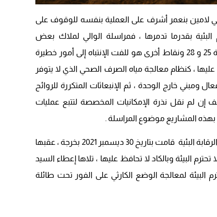
09:19
الي لامين بنعمر أشرف على العملية بنفسه للوقوف على
م البئية بقدرما تدمرها ، فمراسلة الوالي لملاك بعض
المشاريع المتواجدة بالمنطقة الكيلومترية 25 و 28 ونقاط أخرى هو للفت الإنتباه إلى أمور خطيرة
 عليها ، كنظام معالجة مياه الصرف الصحي الذي لا يتوفر
ومبني خارج الوحدة ، ثم الإنبعاثات المتكررة للروائح
ف إن لم نقل نذرة الإمكانيات المخصصة لتتبع عمليات
 بهذه المشاريع موضوع المراسلة .
يذكر أن اللجنة المختلطة والمسؤولة عن الرقابة البئية قامت بتاريخ 30 ديسمبر 2021 بخرجة ، عقبها
حترم البيئة وبالكاد لا تحافظ عليها ، تلاها إعطاء السيد
رم البيئة لمعالجة الوضع الكارثي على الفور تحت طائلة