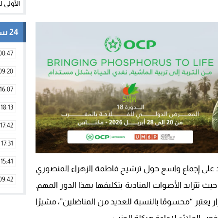
24 ساعة
00:47
09:20
16:07
18:13
17:42
17:31
15:41
د على إجماع واسع حول ترشيح فاطمة الزهراء المنصوري
09:42
حيث تتزايد الأصوات المنادية بتكليفها بهذا الدور المهم.
11:28
يعتبر “محسومًا بالنسبة للعديد من المناضلين”، مشيرًا
15:51