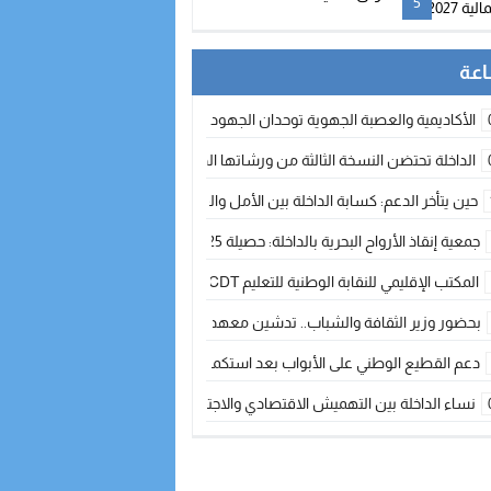
5
الأكاديمية والعصبة الجهوية توحدان الجهود لتطوير الممارسة الكروية بجهة الد
الداخلة تحتضن النسخة الثالثة من ورشاتها الدولية: تكوين متخصص في التراث الأر
حين يتأخر الدعم: كسابة الداخلة بين الأمل والقلق ؟
جمعية إنقاذ الأرواح البحرية بالداخلة: حصيلة 2025 بين مهام الإنقاذ ومشروع “دار البحار”
المكتب الإقليمي للنقابة الوطنية للتعليم CDT يجتمع مع المدير الإقليمي لمناقشة ملفات جوهرية لنساء ورجال التعليم
بحضور وزير الثقافة والشباب.. تدشين معهد الموسيقى والفنون الكوريغرافية بالداخلة بغلا
دعم القطيع الوطني على الأبواب بعد استكمال الترقيم… الفلاحة المغربية نحو 
نساء الداخلة بين التهميش الاقتصادي والاجتماعي… في المؤسسات الإنتاجية البح
طائرات “لارام” تغيّر مسارها نحو الداخلة بسبب الغبار الكثيف
“مجلس جهة الداخلة وادي الذهب يسلم سيارة إسعاف لدعم مهنيي الصيد التقل