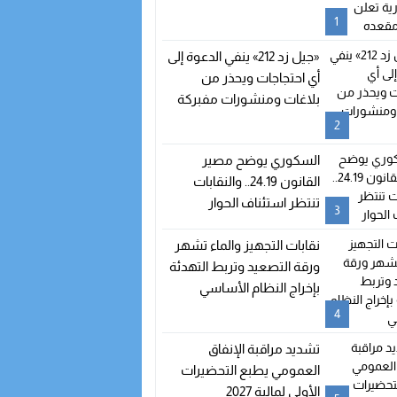
شغور مقعده
1
«جيل زد 212» ينفي الدعوة إلى
أي احتجاجات ويحذر من
بلاغات ومنشورات مفبركة
2
السكوري يوضح مصير
القانون 24.19.. والنقابات
تنتظر استئناف الحوار
3
نقابات التجهيز والماء تشهر
ورقة التصعيد وتربط التهدئة
بإخراج النظام الأساسي
4
تشديد مراقبة الإنفاق
العمومي يطبع التحضيرات
الأولى لمالية 2027