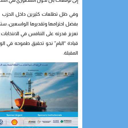
إلى توقعات بأن تكون المنصوري هي الشخ
وفي ظل تطلعات كثيرين داخل الحزب نحو
بفضل احترامها وتقديرها الواسعين، ستكون
تعزيز قدرته على التنافس في الانتخابات
قيادة “البام” نحو تحقيق طموحه في الو
المقبلة.