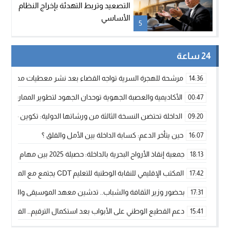
التصعيد وتربط التهدئة بإخراج النظام
الأساسي
5
24 ساعة
مرشحة للهجرة السرية تواجه القضاء بعد نشر معطيات مضللة
14:36
الأكاديمية والعصبة الجهوية توحدان الجهود لتطوير الممارسة الك
00:47
الداخلة تحتضن النسخة الثالثة من ورشاتها الدولية: تكوين متخصص 
09:20
حين يتأخر الدعم: كسابة الداخلة بين الأمل والقلق ؟
16:07
جمعية إنقاذ الأرواح البحرية بالداخلة: حصيلة 2025 بين مهام الإنقاذ ومشروع “دار البحار”
18:13
المكتب الإقليمي للنقابة الوطنية للتعليم CDT يجتمع مع المدير الإقليمي لمناقشة ملفات جوهرية لنساء ورجال التعليم
17:42
بحضور وزير الثقافة والشباب.. تدشين معهد الموسيقى والفنون الكوريغرافي
17:31
دعم القطيع الوطني على الأبواب بعد استكمال الترقيم… الفلاحة 
15:41
نساء الداخلة بين التهميش الاقتصادي والاجتماعي… في المؤسسات ا