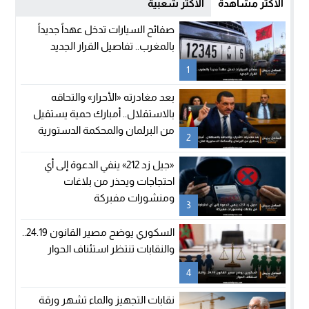
الأكثر مشاهدة
الأكثر شعبية
صفائح السيارات تدخل عهداً جديداً
بالمغرب.. تفاصيل القرار الجديد
1
بعد مغادرته «الأحرار» والتحاقه
بالاستقلال.. أمبارك حمية يستقيل
من البرلمان والمحكمة الدستورية
2
تعلن شغور مقعده
«جيل زد 212» ينفي الدعوة إلى أي
احتجاجات ويحذر من بلاغات
ومنشورات مفبركة
3
السكوري يوضح مصير القانون 24.19..
والنقابات تنتظر استئناف الحوار
4
نقابات التجهيز والماء تشهر ورقة