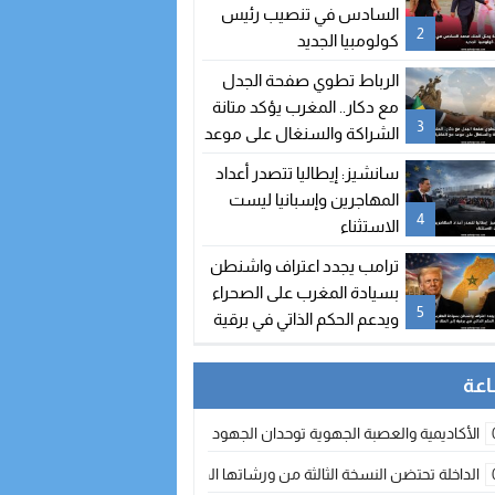
السادس في تنصيب رئيس
2
كولومبيا الجديد
الرباط تطوي صفحة الجدل
مع دكار.. المغرب يؤكد متانة
3
الشراكة والسنغال على موعد
مع اتفاقيات جديدة
سانشيز: إيطاليا تتصدر أعداد
المهاجرين وإسبانيا ليست
4
الاستثناء
ترامب يجدد اعتراف واشنطن
بسيادة المغرب على الصحراء
5
ويدعم الحكم الذاتي في برقية
إلى الملك محمد السادس
الأكاديمية والعصبة الجهوية توحدان الجهود لتطوير الممارسة الكروية بجهة الد
الداخلة تحتضن النسخة الثالثة من ورشاتها الدولية: تكوين متخصص في التراث الأر