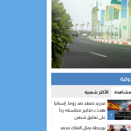
دولية
 مشاهدة
الأكثر شعبية
مدريد تصعّد ضد روما.. إسبانيا
تهدد بـ«تدابير متناسبة» رداً
1
على تعليق شنغن
بوريطة يمثل الملك محمد