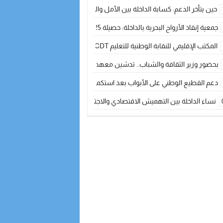
حين يتأخر الدعم: كسابة الداخلة بين الأمل والقلق ؟
جمعية إنقاذ الأرواح البحرية بالداخلة: حصيلة 2025 بين مهام الإنقاذ ومشروع “دار البحار”
المكتب الإقليمي للنقابة الوطنية للتعليم CDT يجتمع مع المدير الإقليمي لمناقشة ملفات جوهرية لنساء ورجال التعليم
بحضور وزير الثقافة والشباب.. تدشين معهد الموسيقى والفنون الكوريغرافية بالداخلة بغلا
دعم القطيع الوطني على الأبواب بعد استكمال الترقيم… الفلاحة المغربية نحو 
نساء الداخلة بين التهميش الاقتصادي والاجتماعي… في المؤسسات الإنتاجية البح
طائرات “لارام” تغيّر مسارها نحو الداخلة بسبب الغبار الكثيف
“مجلس جهة الداخلة وادي الذهب يسلم سيارة إسعاف لدعم مهنيي الصيد التقل
الخطاط ينجا يعطي شارة الانطلاقة… وآسفي تحصد جائزة دوري الكرة الحديدية با
أخنوش يحدد أربع أولويات لمشروع قانون المالية 2026 لمرحلة جديدة من النمو والعدالة الاجتماعية
اجتماع أمني رفيع المستوى: استراتيجية استباقية لتعزيز أمن المملكة
في ذكرى عيد العرش.. الخطاط ينجا يُشيد بالإشعاع التنموي للأقاليم الجنوبية بف