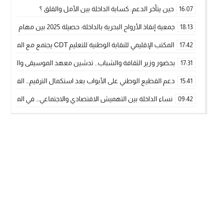
حين يتأخر الدعم: كسابة الداخلة بين الأمل والقلق ؟
16:07
جمعية إنقاذ الأرواح البحرية بالداخلة: حصيلة 2025 بين مهام الإنقاذ ومشروع “دار البحار”
18:13
المكتب الإقليمي للنقابة الوطنية للتعليم CDT يجتمع مع المدير الإقليمي لمناقشة ملفات جوهرية لنساء ورجال التعليم
17:42
بحضور وزير الثقافة والشباب.. تدشين معهد الموسيقى والفنون الكوريغرافي
17:31
دعم القطيع الوطني على الأبواب بعد استكمال الترقيم… الفلاحة 
15:41
نساء الداخلة بين التهميش الاقتصادي والاجتماعي… في المؤسسات ا
09:42
طائرات “لارام” تغيّر مسارها نحو الداخلة بسبب الغبار الكثيف
11:28
“مجلس جهة الداخلة وادي الذهب يسلم سيارة إسعاف لدعم مهنيي
15:51
الخطاط ينجا يعطي شارة الانطلاقة… وآسفي تحصد جائزة دوري الكر
22:08
أخنوش يحدد أربع أولويات لمشروع قانون المالية 2026 لمرحلة جديدة من النمو والعدالة الاجتماعية
20:25
اجتماع أمني رفيع المستوى: استراتيجية استباقية لتعزيز أمن المملك
14:43
في ذكرى عيد العرش.. الخطاط ينجا يُشيد بالإشعاع التنموي للأقالي
20:20