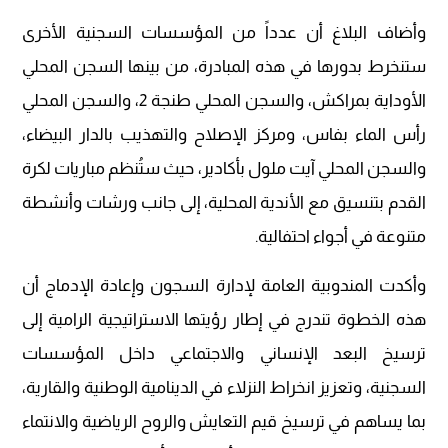
وأضاف البلاغ أن عدداً من المؤسسات السجنية الأخرى
ستنخرط بدورها في هذه المبادرة، من بينها السجن المحلي
الأوداية بمراكش، والسجن المحلي طنجة 2، والسجن المحلي
رأس الماء بفاس، ومركز الإصلاح والتهذيب بالدار البيضاء،
والسجن المحلي آيت ملول بأكادير، حيث ستُنظم مباريات لكرة
القدم بتنسيق مع الأندية المحلية، إلى جانب ورشات وأنشطة
متنوعة في أجواء احتفالية.
وأكدت المندوبية العامة لإدارة السجون وإعادة الإدماج أن
هذه الخطوة تندرج في إطار رؤيتها الاستراتيجية الرامية إلى
ترسيخ البعد الإنساني والاجتماعي داخل المؤسسات
السجنية، وتعزيز انخراط النزلاء في الدينامية الوطنية والقارية،
بما يساهم في ترسيخ قيم التعايش والروح الرياضية والانتماء