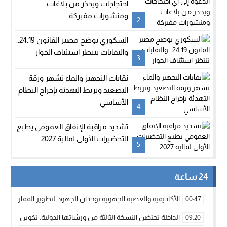
احتجاجات ويحذر من بلاغات
ومنشورات مفبركة
2
السكوري يوضح مصير القانون 24.19..
والنقابات تنتظر استئناف الحوار
3
نقابات التجهيز والماء تشهر ورقة
التصعيد وتربط التهدئة بإخراج النظام
الأساسي
4
تشديد مراقبة الإنفاق العمومي يطبع
التحضيرات الأولى لمالية 2027
5
24 ساعة
الأكاديمية والعصبة الجهوية توحدان الجهود لتطوير الممارسة الك
00:47
الداخلة تحتضن النسخة الثالثة من ورشاتها الدولية: تكوين متخصص 
09:20