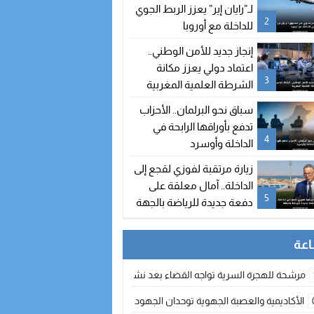
لـ”رايان إير” يعزز الربط الجوي
2
للداخلة مع أوروبا
إنجاز جديد للأمن الوطني..
اعتماد دولي يعزز مكانة
3
الشرطة العلمية المغربية
سباق نحو البرلمان.. الأحزاب
تدفع بأوراقها الرابحة في
4
الداخلة وأوسرد
زيارة مرتقبة لفوزي لقجع إلى
الداخلة.. آمال معلقة على
5
دفعة جديدة للرياضة بالجهة
مرشحة للهجرة السرية تواجه القضاء بعد نشر معطيات مضللة
الأكاديمية والعصبة الجهوية توحدان الجهود لتطوير الممارسة الكروية بجهة الد