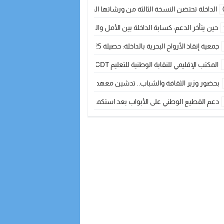
الداخلة تحتضن النسخة الثالثة من ورشاتها الدولية: تكوين متخصص في التراث الأر
حين يتأخر الدعم: كسابة الداخلة بين الأمل والقلق ؟
جمعية إنقاذ الأرواح البحرية بالداخلة: حصيلة 2025 بين مهام الإنقاذ ومشروع “دار البحار”
المكتب الإقليمي للنقابة الوطنية للتعليم CDT يجتمع مع المدير الإقليمي لمناقشة ملفات جوهرية لنساء ورجال التعليم
بحضور وزير الثقافة والشباب.. تدشين معهد الموسيقى والفنون الكوريغرافية بالداخلة بغلا
دعم القطيع الوطني على الأبواب بعد استكمال الترقيم… الفلاحة المغربية نحو 
نساء الداخلة بين التهميش الاقتصادي والاجتماعي… في المؤسسات الإنتاجية البح
طائرات “لارام” تغيّر مسارها نحو الداخلة بسبب الغبار الكثيف
“مجلس جهة الداخلة وادي الذهب يسلم سيارة إسعاف لدعم مهنيي الصيد التقل
الخطاط ينجا يعطي شارة الانطلاقة… وآسفي تحصد جائزة دوري الكرة الحديدية با
أخنوش يحدد أربع أولويات لمشروع قانون المالية 2026 لمرحلة جديدة من النمو والعدالة الاجتماعية
اجتماع أمني رفيع المستوى: استراتيجية استباقية لتعزيز أمن المملكة