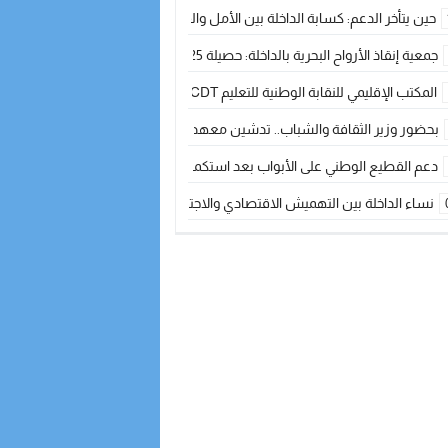
حين يتأخر الدعم: كسابة الداخلة بين الأمل والقلق ؟
جمعية إنقاذ الأرواح البحرية بالداخلة: حصيلة 2025 بين مهام الإنقاذ ومشروع “دار البحار”
المكتب الإقليمي للنقابة الوطنية للتعليم CDT يجتمع مع المدير الإقليمي لمناقشة ملفات جوهرية لنساء ورجال التعليم
بحضور وزير الثقافة والشباب.. تدشين معهد الموسيقى والفنون الكوريغرافية بالداخلة بغلا
دعم القطيع الوطني على الأبواب بعد استكمال الترقيم… الفلاحة المغربية نحو 
نساء الداخلة بين التهميش الاقتصادي والاجتماعي… في المؤسسات الإنتاجية البح
طائرات “لارام” تغيّر مسارها نحو الداخلة بسبب الغبار الكثيف
“مجلس جهة الداخلة وادي الذهب يسلم سيارة إسعاف لدعم مهنيي الصيد التقل
الخطاط ينجا يعطي شارة الانطلاقة… وآسفي تحصد جائزة دوري الكرة الحديدية با
أخنوش يحدد أربع أولويات لمشروع قانون المالية 2026 لمرحلة جديدة من النمو والعدالة الاجتماعية
اجتماع أمني رفيع المستوى: استراتيجية استباقية لتعزيز أمن المملكة
في ذكرى عيد العرش.. الخطاط ينجا يُشيد بالإشعاع التنموي للأقاليم الجنوبية بف