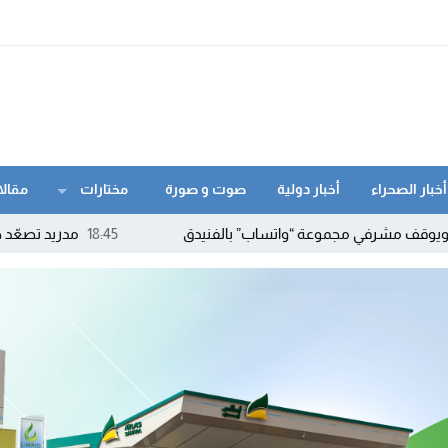
أخبار الصحراء
أخبار دولية
صوت و صورة
مختارات
مقالا
جموعة “واتساب” بالفنيدق
18:45
مدريد تصعّد ضد روما.. إسبانيا ت