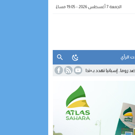
الجمعة 7 أغسطس 2026 - 19:05 مساءً
ت الرأي
هدد بـ«تدابير متناسبة» رداً على تعليق شنغن
15:29
بعد مغادرته «الأحرار»