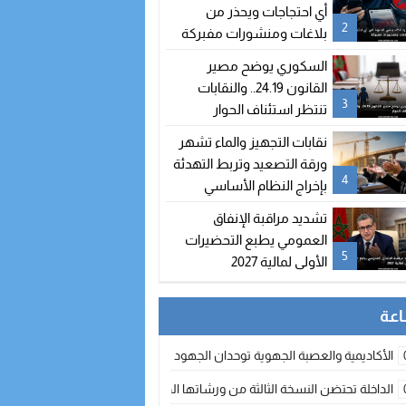
شغور مقعده
أي احتجاجات ويحذر من
2
بلاغات ومنشورات مفبركة
السكوري يوضح مصير
القانون 24.19.. والنقابات
3
تنتظر استئناف الحوار
نقابات التجهيز والماء تشهر
ورقة التصعيد وتربط التهدئة
4
بإخراج النظام الأساسي
تشديد مراقبة الإنفاق
العمومي يطبع التحضيرات
5
الأولى لمالية 2027
الأكاديمية والعصبة الجهوية توحدان الجهود لتطوير الممارسة الكروية بجهة الد
الداخلة تحتضن النسخة الثالثة من ورشاتها الدولية: تكوين متخصص في التراث الأر